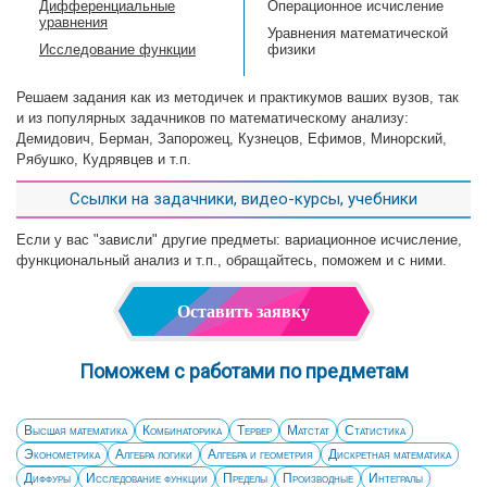
Дифференциальные
Операционное исчисление
уравнения
Уравнения математической
Исследование функции
физики
Решаем задания как из методичек и практикумов ваших вузов, так
и из популярных задачников по математическому анализу:
Демидович, Берман, Запорожец, Кузнецов, Ефимов, Минорский,
Рябушко, Кудрявцев и т.п.
Ссылки на задачники, видео-курсы, учебники
Если у вас "зависли" другие предметы: вариационное исчисление,
функциональный анализ и т.п., обращайтесь, поможем и с ними.
Оставить заявку
Поможем с работами по предметам
Высшая математика
Комбинаторика
Тервер
Матстат
Статистика
Эконометрика
Алгебра логики
Алгебра и геометрия
Дискретная математика
Диффуры
Исследование функции
Пределы
Производные
Интегралы