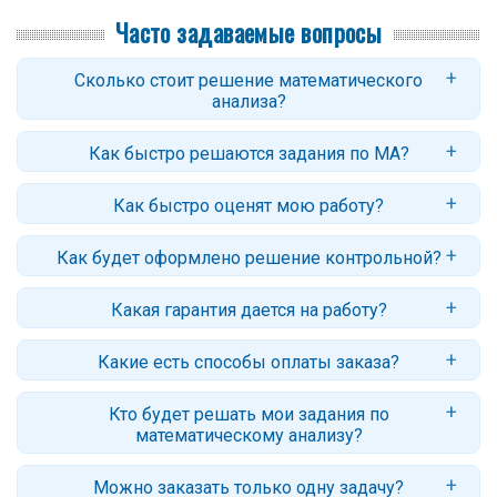
Часто задаваемые вопросы
Сколько стоит решение математического
анализа?
Цены начинаются от 80 рублей за задачу по матанализу.
Как быстро решаются задания по МА?
Стоимость контрольной зависит от количества заданий, их
сложности и сроков. Точный ответ вы получите после оформления
Стандартный срок: 2–4 дня. Для некоторых задач возможно
заявки.
Как быстро оценят мою работу?
срочное решение - от 1 часа (с доплатой за срочность).
Обычно заказ оценивается в течение нескольких часов. В случае
Как будет оформлено решение контрольной?
сложных работ (или недостаточности данных) потребуется больше
времени.
Мы оформляем работы в Word, пришлем версию в pdf (по
Какая гарантия дается на работу?
запросу), которую легко читать или печатать с любого устройства.
Гарантийный срок - 30 дней. Если у вас будут вопросы или
Какие есть способы оплаты заказа?
замечания, автор ответит и внесет корректировки.
Вы можете оплатить заказ прямо из личного кабинета: банковской
Кто будет решать мои задания по
картой РФ, СберPay, ЮMoney, со счета телефона
математическому анализу?
Работу выполняет автор команды МатБюро, профессионал с
Можно заказать только одну задачу?
высшим профильным образованием и имеющий опыт от 5 лет в