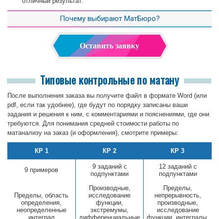
отличный результат.
Почему выбирают МатБюро?
Оставить заявку
Типовые контрольные по матану
После выполнения заказа вы получите файл в формате Word (или
pdf, если так удобнее), где будут по порядку записаны ваши
задания и решения к ним, с комментариями и пояснениями, где они
требуются. Для понимания средней стоимости работы по
матанализу на заказ (и оформления), смотрите примеры:
КР 1
КР 2
КР 3
9 заданий с
12 заданий с
9 примеров
подпунктами
подпунктами
Производные,
Пределы,
Пределы, область
исследование
непрерывность,
определения,
функции,
производные,
неопределенные
экстремумы,
исследование
интеграл
дифференциальные
функции, интегралы,