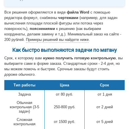
Все решения оформляются в виде
файла Word
c помощью
редактора формул, снабжены
чертежами
(например, для задач
вычисления площади плоской фигуры или потока через
поверхность),
пояснениями
к решению (как выбираем
координаты, делаем замену и т.д.). Минимальный заказ на сайте -
200 рублей.
Примеры решений вы найдете ниже
.
Как быстро выполняются задачи по матану
Срок, к которому вам
нужно получить готовую контрольную
, вы
выбираете сами в форме заказа. Стандартные сроки - 2-4 дня, но
мы можем помочь и быстрее. Срочные заказы будут стоить
дороже обычного.
Тип работы
Цена
Срок
Задача
от 80 руб.
от 1 дня
Обычная
контрольная (3-5
250-800 руб.
от 2 дней
задач)
Сложная
от 1500 руб.
от 5 дней
контрольная