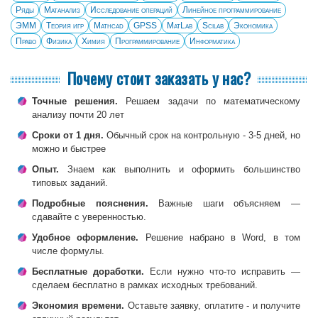
Ряды
Матанализ
Исследование операций
Линейное программирование
ЭММ
Теория игр
Mathcad
GPSS
MatLab
Scilab
Экономика
Право
Физика
Химия
Программирование
Информатика
Почему стоит заказать у нас?
Точные решения.
Решаем задачи по математическому
анализу почти 20 лет
Сроки от 1 дня.
Обычный срок на контрольную - 3-5 дней, но
можно и быстрее
Опыт.
Знаем как выполнить и оформить большинство
типовых заданий.
Подробные пояснения.
Важные шаги объясняем —
сдавайте с уверенностью.
Удобное оформление.
Решение набрано в Word, в том
числе формулы.
Бесплатные доработки.
Если нужно что-то исправить —
сделаем бесплатно в рамках исходных требований.
Экономия времени.
Оставьте заявку, оплатите - и получите