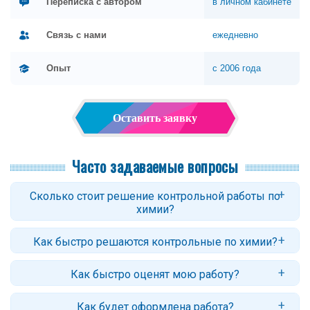
Переписка с автором
в личном кабинете
Связь с нами
ежедневно
Опыт
с 2006 года
Оставить заявку
Часто задаваемые вопросы
Сколько стоит решение контрольной работы по
химии?
Цены начинаются от 100 рублей за задачу по химии. Стоимость
Как быстро решаются контрольные по химии?
контрольной зависит от количества заданий, их сложности и
сроков. Точный ответ вы получите после оформления заявки.
Стандартный срок: 2–4 дня. В заявке укажите свой желаемый
Как быстро оценят мою работу?
срок, мы постараемся уложиться.
Обычно заказ оценивается в течение нескольких часов. В случае
Как будет оформлена работа?
сложных работ (или недостаточности данных) потребуется больше