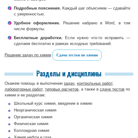
Подробные пояснения.
Каждый шаг объясняем — сдавайте
с уверенностью.
Удобное оформление.
Решение набрано в Word, в том
числе формулы.
Бесплатные доработки.
Если нужно что-то исправить —
сделаем бесплатно в рамках исходных требований.
Решение задач по химии
Сдача тестов по химии
Разделы и дисциплины
Окажем помощь в выполнении
задач
,
контрольных работ
,
лабораторных работ
,
типовых расчетов
, а также в
сдаче тестов
по
химии и ее разделам:
Школьный курс химии, введение в химию
Неорганическая химия
Органическая химия
Физическая химия
Коллоидная химия
Химия нефти и газа