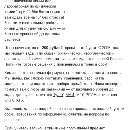
неорганической химии или
лабораторная по физической
химии "горит"?
МатБюро
поможет
вам сдать всё на "5" без стресса!
Закажите контрольные работы по
химии для студентов онлайн — от
базовых уравнений до сложных
расчетов.
Цены начинаются от
200 рублей
, сроки — от
1 дня
. С 2006 года
мы решаем задачи по общей, органической, неорганической и
аналитической химии, помогая тысячам студентов по всей России.
Получите готовые решения с пояснениями и точно в срок!
Химия — это не только формулы, но и логика, анализ и точность.
Мы знаем, как сложно составить уравнения, рассчитать
молярность или подготовить лабораторный отчет. Наши эксперты
помогут вам с любыми заданиями — от школьного уровня до
задач для вузов, таких как
ТулГУ
,
МАИ
, МГУ, РГУ Нефти и газа
или СПбГУ.
Выполним для вас подробное решение присланных заданий, учтем
сроки, требования по оформлению, ответим на вопросы по
решению.
Если учитесь заочно, и химия - не профильный предмет,