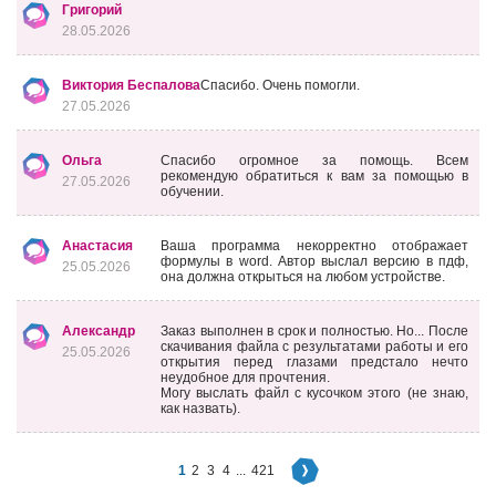
Григорий
28.05.2026
Виктория Беспалова
Спасибо. Очень помогли.
27.05.2026
Ольга
Спасибо огромное за помощь. Всем
рекомендую обратиться к вам за помощью в
27.05.2026
обучении.
Анастасия
Ваша программа некорректно отображает
формулы в word. Автор выслал версию в пдф,
25.05.2026
она должна открыться на любом устройстве.
Александр
Заказ выполнен в срок и полностью. Но... После
скачивания файла с результатами работы и его
25.05.2026
открытия перед глазами предстало нечто
неудобное для прочтения.
Могу выслать файл с кусочком этого (не знаю,
как назвать).
1
2
3
4
...
421