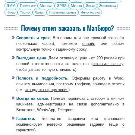
ЭММ
Теория игр
Mathcad
GPSS
MatLab
Scilab
Экономика
Право
Физика
Химия
Программирование
Информатика
Почему стоит заказать в МатБюро?
Скорость и срок.
Выполним для вас срочный заказ (от
нескольких часов), поможем
онлайн
или решим
контрольную точно к заданному сроку.
Выгодная цена.
Даем отличную цену - от 200 рублей при
полной ответственности за качество (
оставьте заявку
,
чтобы узнать точную стоимость).
Полнота и подробность.
Оформим работу в Word,
опишем вычисления, построим графики, приведем ответы
(см.
стандарты оформления
).
Всегда на связи.
Прямая переписка с автором в личном
кабинете,
администрация на связи
дополнительно в
Вконтакте, WhatsApp, Telegram.
Гарантии.
Бесплатно исправим или финансово
компенсируем неверно решенные задания (еще
о
гарантиях
).