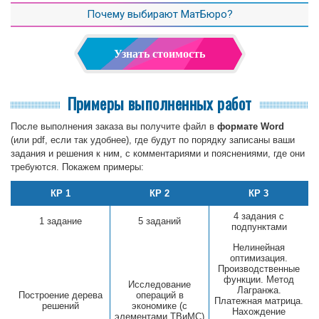
Почему выбирают МатБюро?
Узнать стоимость
Примеры выполненных работ
После выполнения заказа вы получите файл в
формате Word
(или pdf, если так удобнее), где будут по порядку записаны ваши
задания и решения к ним, с комментариями и пояснениями, где они
требуются. Покажем примеры:
КР 1
КР 2
КР 3
4 задания с
1 задание
5 заданий
подпунктами
Нелинейная
оптимизация.
Производственные
функции. Метод
Исследование
Лагранжа.
Построение дерева
операций в
Платежная матрица.
решений
экономике (с
Нахождение
элементами ТВиМС)