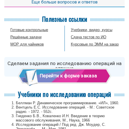
Еще больше вопросов и ответов
если справляетесь), установить длительные сроки (комфортные
для автора), приложить примеры выполненных и зачтенных работ.
Полезные ссылки
Готовые контрольные
Учебники, видео, курсы
Решённые задачи
Сдача тестов по ИО
МОР для чайников
Курсовые по ЭММ на заказ
Сделаем задания по исследованию операций на
отлично
Перейти к форме заказа
Учебники по исследованию операций
Беллман Р. Динамическое программирование. «ИЛ», 1960.
Вентцель Е.С. Исследование операций. - М.: Советское
радио. - 1972. - 552с.
Гнеденко Б.В., Коваленко И.Н. Введение в теорию
массового обслуживания, М., Наука, 1966
Исследование операций / Под ред. Дж. Моудер, С.
Элмаграби. — М.: Мир, 1981.