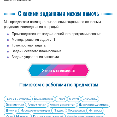
личном кабинете.
С какими заданиями можем помочь
Мы предлагаем помощь в выполнении заданий по основным
разделам исследования операций:
Производственная задача линейного программирования
Методы решения задач ЛП
Транспортная задача
Задачи сетевого планирования
Задачи управления запасами
Узнать стоимость
Поможем с работами по предметам
Высшая математика
Комбинаторика
Тервер
Матстат
Статистика
Эконометрика
Алгебра логики
Алгебра и геометрия
Дискретная математика
Диффуры
Исследование функции
Пределы
Производные
Интегралы
Ряды
Матанализ
Исследование операций
Линейное программирование