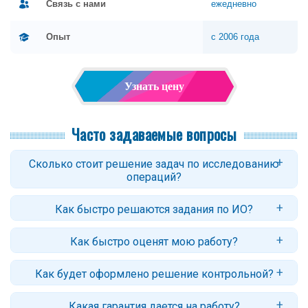
Связь с нами
ежедневно
Опыт
с 2006 года
Узнать цену
Часто задаваемые вопросы
Сколько стоит решение задач по исследованию
операций?
Цены начинаются от 200-250 рублей за задачу. Стоимость
Как быстро решаются задания по ИО?
контрольной зависит от количества заданий, их сложности и
сроков. Точный ответ вы получите после оформления заявки.
Стандартный срок: 3–5 дней. Для некоторых задач возможно
Как быстро оценят мою работу?
срочное решение - от 3 часов (с доплатой за срочность).
Обычно заказ оценивается в течение нескольких часов. В случае
Как будет оформлено решение контрольной?
сложных работ (или недостаточности данных) потребуется больше
времени.
Мы оформляем работы в Word, пришлем версию в pdf (по
Какая гарантия дается на работу?
запросу), которую легко читать или печатать с любого устройства.