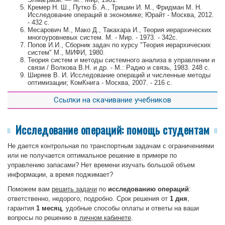
Кремер Н. Ш., Путко Б. А., Тришин И. М., Фридман М. Н.
Исследование операций в экономике; Юрайт - Москва, 2012.
- 432 c.
Месарович М., Мако Д., Такахара И., Теория иерархических
многоуровневых систем. М. - Мир. - 1973. - 342с.
Попов И.И., Сборник задач по курсу "Теория иерархических
систем" М., МИФИ, 1980.
Теория систем и методы системного анализа в управлении и
связи / Волкова В.Н. и др. - М.: Радио и связь, 1983. 248 с.
Ширяев В. И. Исследование операций и численные методы
оптимизации; КомКнига - Москва, 2007. - 216 c.
Ссылки на скачивание учебников
Исследование операций: помощь студентам
Не дается контрольная по транспортным задачам с ограничениями
или не получается оптимальное решение в примере по
управлению запасами? Нет времени изучать большой объем
информации, а время поджимает?
Поможем вам
решить задачи
по
исследованию операций
:
ответственно, недорого, подробно. Срок решения от
1 дня
,
гарантия
1 месяц
, удобные способы оплаты и ответы на ваши
вопросы по решению в
личном кабинете
.