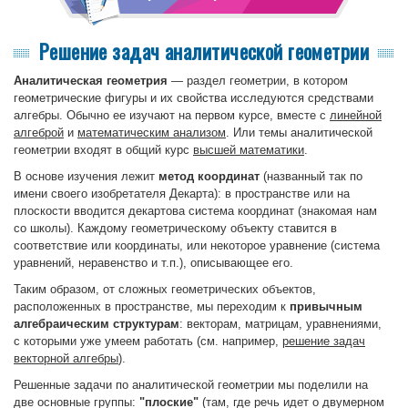
Решение задач аналитической геометрии
Аналитическая геометрия
— раздел геометрии, в котором
геометрические фигуры и их свойства исследуются средствами
алгебры. Обычно ее изучают на первом курсе, вместе с
линейной
алгеброй
и
математическим анализом
. Или темы аналитической
геометрии входят в общий курс
высшей математики
.
В основе изучения лежит
метод координат
(названный так по
имени своего изобретателя Декарта): в пространстве или на
плоскости вводится декартова система координат (знакомая нам
со школы). Каждому геометрическому объекту ставится в
соответствие или координаты, или некоторое уравнение (система
уравнений, неравенство и т.п.), описывающее его.
Таким образом, от сложных геометрических объектов,
расположенных в пространстве, мы переходим к
привычным
алгебраическим структурам
: векторам, матрицам, уравнениями,
с которыми уже умеем работать (см. например,
решение задач
векторной алгебры
).
Решенные задачи по аналитической геометрии мы поделили на
две основные группы
:
"плоские"
(там, где речь идет о двумерном