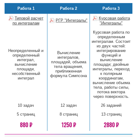
Работа 1
Работа 2
Работа 3
Типовой расчет
Курсовая работа
РГР "Интегралы"
по интегралам
"Интегралы"
Курсовая работа по
определенным
интегралам. Состоит
из двух частей:
Неопределенный и
интегрирование
Вычисление
определенный
функций и
интегралов,
интеграл,
вычисление
площадей, объема
вычисление
площади; двойные
тела вращения,
площади,
интегралы, переход
приближенная
несобственный
к полярным
формула Симпсона
интеграл
координатам,
вычисление объема
тела, работы силы,
потока вектора
через поверхность.
10 задач
12 задач
26 заданий
5 страниц
8 страниц
13 страниц
880 ₽
1250 ₽
2880 ₽