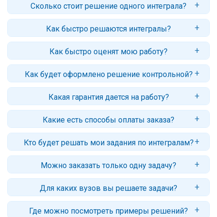
Сколько стоит решение одного интеграла?
Цены начинаются от 100 рублей за задачу (обычный интеграл).
Как быстро решаются интегралы?
Стоимость контрольной зависит от количества заданий, их
сложности и сроков. Точный ответ вы получите после оформления
Стандартный срок: 2–3 дня. Для небольшого объема задач
заявки.
Как быстро оценят мою работу?
возможно срочное решение - от 1 часа (с доплатой за срочность).
Обычно заказ оценивается в течение нескольких часов.
Как будет оформлено решение контрольной?
Мы оформляем работы в Word, пришлем версию в pdf (по
Какая гарантия дается на работу?
запросу), которую легко читать или печатать с любого устройства.
Гарантийный срок - 30 дней. Если у вас будут вопросы или
Какие есть способы оплаты заказа?
замечания, автор ответит и внесет корректировки.
Вы можете оплатить заказ прямо из личного кабинета: банковской
Кто будет решать мои задания по интегралам?
картой РФ, СберPay, ЮMoney, со счета телефона
Работу выполняет автор команды МатБюро, профессионал с
Можно заказать только одну задачу?
высшим профильным образованием и имеющий опыт от 5 лет в
сфере выполнения учебных работ по математике.
Да, вы можете прислать на оценку любое число задач, даже одну.
Для каких вузов вы решаете задачи?
Учитывайте, что минимальный заказ на сайте - 200 рублей.
Вы можете заказать решение математических задач из методичек
Где можно посмотреть примеры решений?
любых вузов или сборников задач. Некоторые решенные