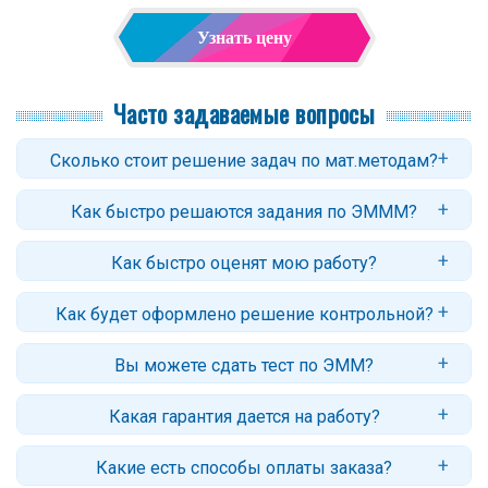
Узнать цену
Часто задаваемые вопросы
Сколько стоит решение задач по мат.методам?
Цены начинаются от 200-250 рублей за задачу. Стоимость
Как быстро решаются задания по ЭМММ?
контрольной зависит от количества заданий, их сложности и
сроков. Точный ответ вы получите после оформления заявки.
Стандартный срок: 3–5 дней. Для некоторых задач возможно
Как быстро оценят мою работу?
срочное решение - от 3 часов (с доплатой за срочность).
Обычно заказ оценивается в течение нескольких часов. В случае
Как будет оформлено решение контрольной?
сложных работ (или недостаточности данных) потребуется больше
времени.
Мы оформляем работы в Word, пришлем версию в pdf (по
Вы можете сдать тест по ЭММ?
запросу), которую легко читать или печатать с любого устройства.
Да, мы помогаем как с письменными работами, так и с
Какая гарантия дается на работу?
дистанционными тестами:
подробные условия и скришоты
.
Гарантийный срок - 30 дней. Если у вас будут вопросы или
Какие есть способы оплаты заказа?
замечания, автор ответит и внесет корректировки.