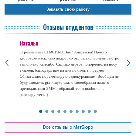
Заказать свою работу
Отзывы студентов
Наталья
Огромнейшее СПАСИБО, Вам? Анастасия! Просто
здоровски насколько подробно расписано и очень быстро
выполнено, спасибо. Сколько нервов попорчено, на носу
экзамен, благодаря вам начала понимать, предмет.
Обязательно порекомендую однокурсникам! Вообщем не
буду заводить gtxfkmysq сказ о своеобразии нашего
преподаваталя ЭММ - обращайтесь в matburo, не
разочаруетесь=)
Все отзывы о МатБюро