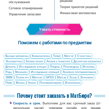
решений
обслуживания
Теория принятия решений
Сетевое планирование
Финансовая математика
Управление запасами
Узнать стоимость
Поможем с работами по предметам
Высшая математика
Комбинаторика
Тервер
Матстат
Статистика
Эконометрика
Алгебра логики
Алгебра и геометрия
Дискретная математика
Диффуры
Исследование функции
Пределы
Производные
Интегралы
Ряды
Матанализ
Исследование операций
Линейное программирование
ЭММ
Теория игр
Mathcad
GPSS
MatLab
Scilab
Экономика
Право
Физика
Химия
Программирование
Информатика
Почему стоит заказать в МатБюро?
Скорость и срок.
Выполним для вас срочный заказ (от
нескольких часов), поможем
онлайн
или решим