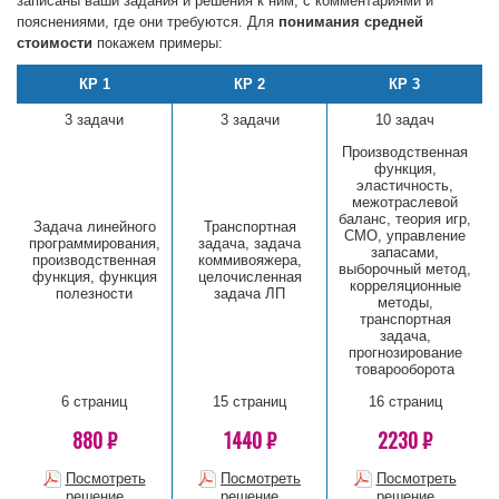
записаны ваши задания и решения к ним, с комментариями и
пояснениями, где они требуются. Для
понимания средней
стоимости
покажем примеры:
КР 1
КР 2
КР 3
3 задачи
3 задачи
10 задач
Производственная
функция,
эластичность,
межотраслевой
баланс, теория игр,
Задача линейного
Транспортная
СМО, управление
программирования,
задача, задача
запасами,
производственная
коммивояжера,
выборочный метод,
функция, функция
целочисленная
корреляционные
полезности
задача ЛП
методы,
транспортная
задача,
прогнозирование
товарооборота
6 страниц
15 страниц
16 страниц
880 ₽
1440 ₽
2230 ₽
Посмотреть
Посмотреть
Посмотреть
решение
решение
решение