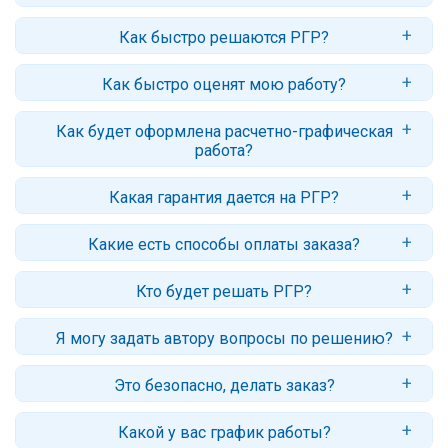
Цены начинаются от 200 рублей и зависят от предмета,
Как быстро решаются РГР?
количества заданий, их сложности и сроков. Точный ответ вы
получите после оформления заявки.
Стандартный срок: 2–4 дня. Для некоторых заданий возможно
Как быстро оценят мою работу?
срочное решение - от 1-2 часов (с доплатой за срочность).
Обычно заказ оценивается в течение нескольких часов.
Как будет оформлена расчетно-графическая
Приложенная методичка с ясными требованиями и образцами
работа?
выполнения ускоряет оценку.
Мы оформляем работы в Word, стандартные расчеты - в Excel,
Какая гарантия дается на РГР?
пришлем версию в pdf (по запросу), которую легко читать или
печатать с любого устройства.
Гарантийный срок - 30 дней. Если у вас будут вопросы или
Какие есть способы оплаты заказа?
замечания, автор ответит и внесет корректировки.
Вы можете оплатить заказ прямо из личного кабинета: банковской
Кто будет решать РГР?
картой РФ, СберPay, ЮMoney, со счета телефона
Работу выполняет автор команды МатБюро, профессионал с
Я могу задать автору вопросы по решению?
высшим профильным образованием и имеющий опыт от 5 лет в
сфере выполнения учебных работ.
Да, в личном кабинете вы сможете вести переписку как с
Это безопасно, делать заказ?
администратором, так и с автором работы.
С точки зрения конфиденциальности: ваши данные не передаются
Какой у вас график работы?
третьим лицам. С точки зрения этики: вы сами решаете, какую