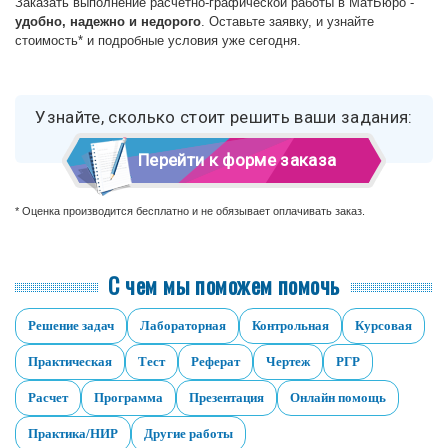
Заказать выполнение расчетно-графической работы в МатБюро -
удобно, надежно и недорого
. Оставьте заявку, и узнайте
стоимость* и подробные условия уже сегодня.
Узнайте, сколько стоит решить ваши задания:
Перейти к форме заказа
* Оценка производится бесплатно и не обязывает оплачивать заказ.
С чем мы поможем помочь
Решение задач
Лабораторная
Контрольная
Курсовая
Практическая
Тест
Реферат
Чертеж
РГР
Расчет
Программа
Презентация
Онлайн помощь
Практика/НИР
Другие работы