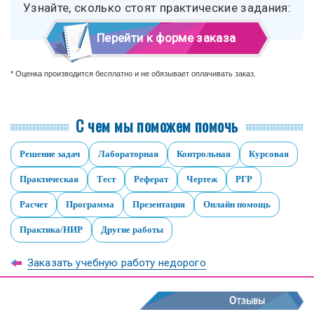
Узнайте, сколько стоят практические задания:
Перейти к форме заказа
* Оценка производится бесплатно и не обязывает оплачивать заказ.
С чем мы поможем помочь
Решение задач
Лабораторная
Контрольная
Курсовая
Практическая
Тест
Реферат
Чертеж
РГР
Расчет
Программа
Презентация
Онлайн помощь
Практика/НИР
Другие работы
Заказать учебную работу недорого
Отзывы