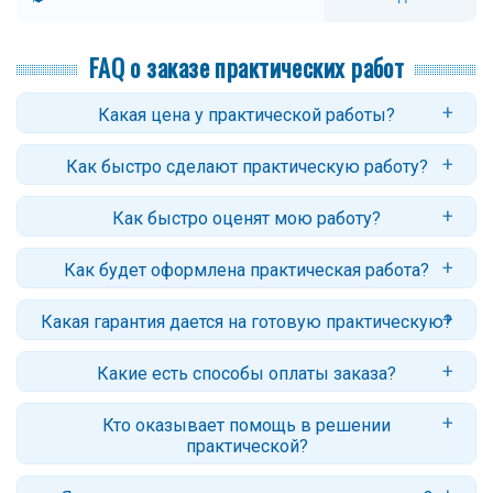
FAQ о заказе практических работ
Какая цена у практической работы?
Цены начинаются от 200 рублей и зависят от предмета,
Как быстро сделают практическую работу?
количества заданий, их сложности и сроков. В среднем - порядка
600-1500 рублей. Точный ответ вы получите после оформления
Стандартный срок: 2–4 дня. Для некоторых заданий возможно
заявки.
Как быстро оценят мою работу?
срочное решение - от 1-2 часов (с доплатой за срочность).
Обычно заказ оценивается в течение нескольких часов.
Как будет оформлена практическая работа?
Приложенная методичка с ясными требованиями и образцами
выполнения ускоряет оценку.
Решение практической работы набирается в Word, стандартные
Какая гарантия дается на готовую практическую?
расчеты - в Excel, пришлем версию в pdf (по запросу), которую
легко читать или печатать с любого устройства. Если нужно
Гарантийный срок - 30 дней. Если у вас будут вопросы или
использовать математические пакеты или иные программы,
Какие есть способы оплаты заказа?
замечания, автор ответит и внесет корректировки.
укажите это в заявке.
Вы можете оплатить заказ прямо из личного кабинета: банковской
Кто оказывает помощь в решении
картой РФ, СберPay, ЮMoney, со счета телефона
практической?
Работу выполняет автор команды МатБюро, профессионал с