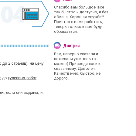
Спасибо вам большое, все
так быстро и доступно, и без
обмана. Хорошая служба!!!
Приятно с вами работать,
теперь только к вам буду
обращаться.
Дмитрий
Вам, наверно сказали и
пожелали уже все что
 до 2 страниц), на цену
можно) Присоединюсь к
сказанному. Доволен.
Качественно, быстро, не
х
до
курсовых работ
,
дорого.
ии
, если они выданы, и