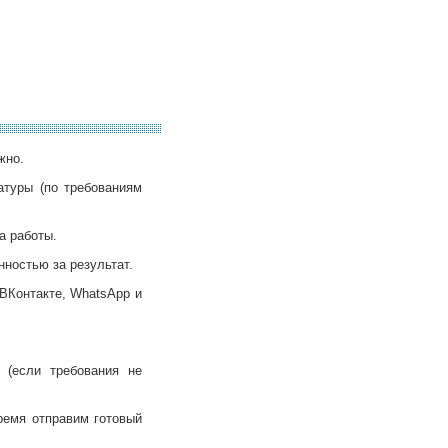
жно.
атуры (по требованиям
а работы.
нностью за результат.
ВКонтакте, WhatsApp и
(если требования не
ремя отправим готовый