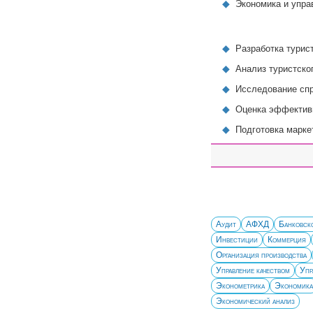
Экономика и упра
Разработка турис
Анализ туристско
Исследование спр
Оценка эффектив
Подготовка марке
Аудит
АФХД
Банковско
Инвестиции
Коммерция
Организация производства
Управление качеством
Упр
Эконометрика
Экономика
Экономический анализ