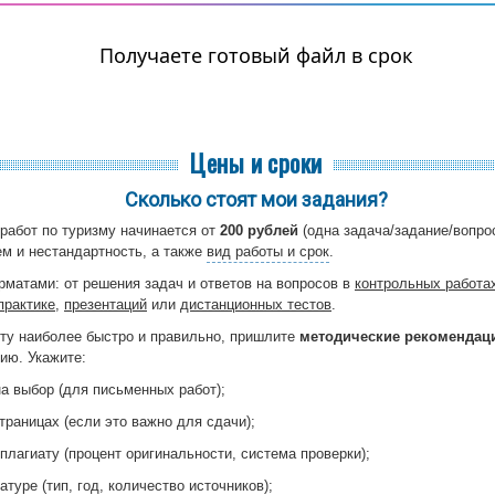
Получаете готовый файл в срок
Цены и сроки
Сколько стоят мои задания?
работ по туризму начинается от
200 рублей
(одна задача/задание/вопрос
ем и нестандартность, а также
вид работы и срок
.
атами: от решения задач и ответов на вопросов в
контрольных работа
практике
,
презентаций
или
дистанционных тестов
.
ту наиболее быстро и правильно, пришлите
методические рекомендац
ию. Укажите:
на выбор (для письменных работ);
траницах (если это важно для сдачи);
плагиату (процент оригинальности, система проверки);
атуре (тип, год, количество источников);