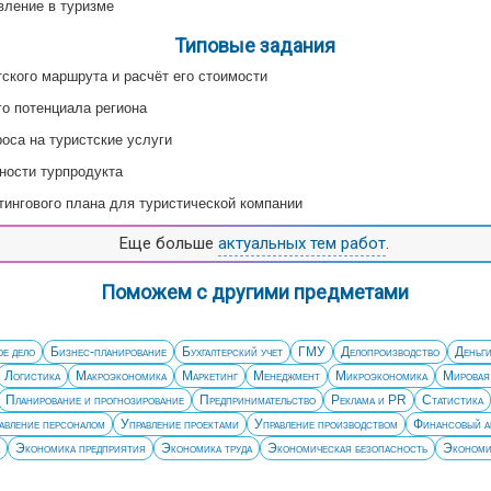
вление в туризме
Типовые задания
тского маршрута и расчёт его стоимости
го потенциала региона
оса на туристские услуги
ности турпродукта
тингового плана для туристической компании
Еще больше
актуальных тем работ
.
Поможем с другими предметами
е дело
Бизнес-планирование
Бухгалтерский учет
ГМУ
Делопроизводство
Деньги
Логистика
Макроэкономика
Маркетинг
Менеджмент
Микроэкономика
Мировая
Планирование и прогнозирование
Предпринимательство
Реклама и PR
Статистика
авление персоналом
Управление проектами
Управление производством
Финансовый а
Экономика предприятия
Экономика труда
Экономическая безопасность
Экономи