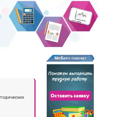
МатБюро поможет
етодических