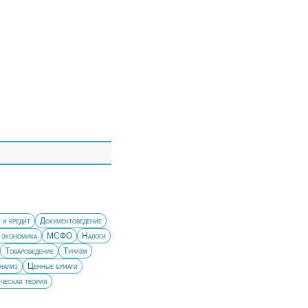
 и кредит
Документоведение
 экономика
МСФО
Налоги
Товароведение
Туризм
нализ
Ценные бумаги
ческая теория