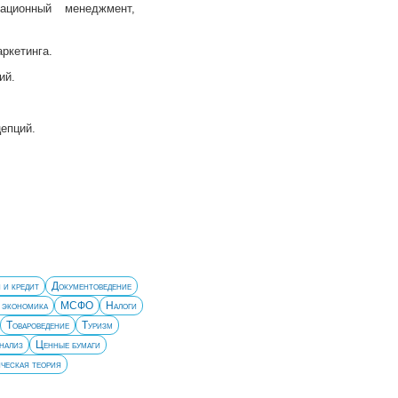
ционный менеджмент,
аркетинга.
ий.
епций.
 и кредит
Документоведение
 экономика
МСФО
Налоги
Товароведение
Туризм
нализ
Ценные бумаги
ческая теория