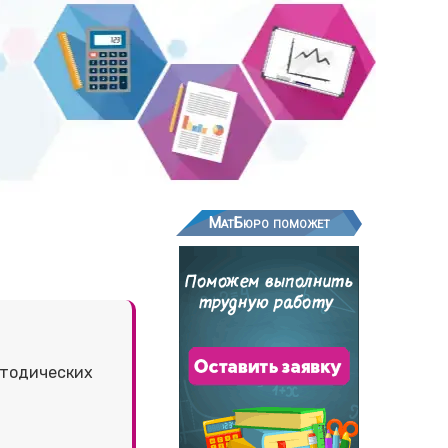
МатБюро поможет
етодических