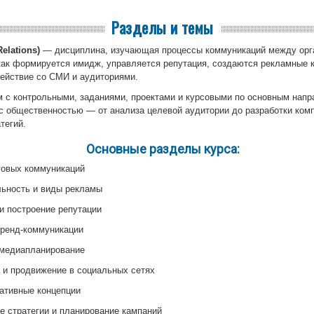
Разделы и темы
elations)
— дисциплина, изучающая процессы коммуникаций между орг
 как формируется имидж, управляется репутация, создаются рекламные 
ействие со СМИ и аудиториями.
 с контрольными, заданиями, проектами и курсовыми по основным нап
 с общественностью — от анализа целевой аудитории до разработки ком
тегий.
Основные разделы курса:
говых коммуникаций
льность и виды рекламы
и построение репутации
бренд-коммуникации
 медиапланирование
 и продвижение в социальных сетях
еативные концепции
 стратегии и планирование кампаний