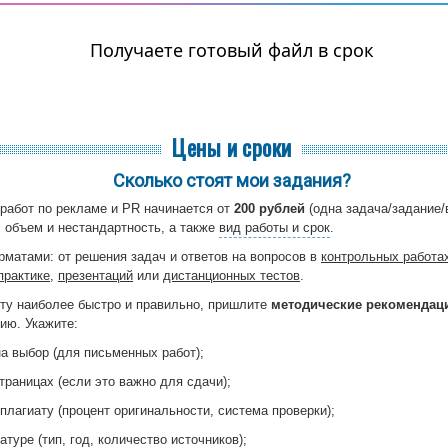
Получаете готовый файл в срок
Цены и сроки
Сколько стоят мои задания?
работ по рекламе и PR начинается от
200 рублей
(одна задача/задание/в
 объем и нестандартность, а также
вид работы и срок
.
атами: от решения задач и ответов на вопросов в
контрольных работа
практике
,
презентаций
или
дистанционных тестов
.
ту наиболее быстро и правильно, пришлите
методические рекомендац
ию. Укажите:
на выбор (для письменных работ);
траницах (если это важно для сдачи);
плагиату (процент оригинальности, система проверки);
атуре (тип, год, количество источников);