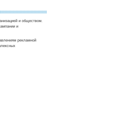
анизацией и обществом.
кампании и
равлениям рекламной
плексных