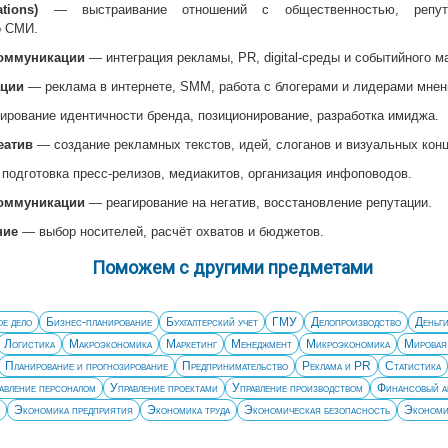
tions)
— выстраивание отношений с общественностью, репута
о СМИ.
оммуникации
— интеграция рекламы, PR, digital-среды и событийного м
ации
— реклама в интернете, SMM, работа с блогерами и лидерами мнен
ование идентичности бренда, позиционирование, разработка имиджа.
еатив
— создание рекламных текстов, идей, слоганов и визуальных конц
подготовка пресс-релизов, медиакитов, организация инфоповодов.
оммуникации
— реагирование на негатив, восстановление репутации.
ние
— выбор носителей, расчёт охватов и бюджетов.
Поможем с другими предметами
е дело
Бизнес-планирование
Бухгалтерский учет
ГМУ
Делопроизводство
Деньги
Логистика
Макроэкономика
Маркетинг
Менеджмент
Микроэкономика
Мировая
Планирование и прогнозирование
Предпринимательство
Реклама и PR
Статистика
авление персоналом
Управление проектами
Управление производством
Финансовый а
Экономика предприятия
Экономика труда
Экономическая безопасность
Экономи