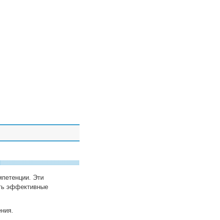
мпетенции. Эти
ать эффективные
ния.