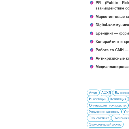
PR (Public Rela
взаимодействие с
Маркетинговые к
Digital-коммуник
Брендинг
— формир
Копирайтинг и кр
Работа со СМИ
— 
Антикризисные к
Медиапланирова
Аудит
АФХД
Банковско
Инвестиции
Коммерция
Организация производства
Управление качеством
Упр
Эконометрика
Экономика
Экономический анализ