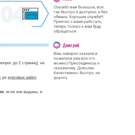
Спасибо вам большое, все
так быстро и доступно, и без
обмана. Хорошая служба!!!
Приятно с вами работать,
теперь только к вам буду
обращаться.
Дмитрий
Вам, наверно сказали и
пожелали уже все что
опрос до 2 страниц), на
можно) Присоединюсь к
сказанному. Доволен.
Качественно, быстро, не
х
до
курсовых работ
,
дорого.
ии
, если они выданы, и