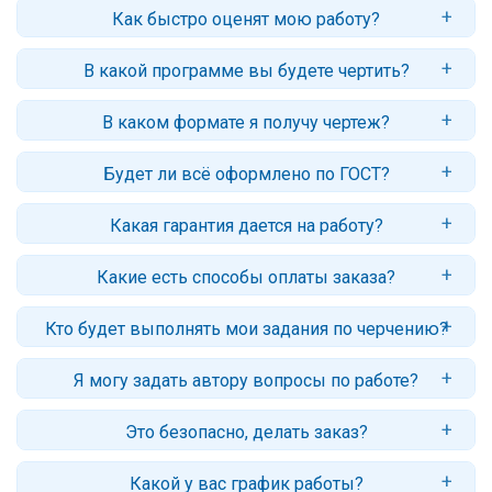
Стандартный срок: 3–5 дней. Для некоторых заданий возможно
Как быстро оценят мою работу?
срочное решение - от 6 часов (с доплатой за срочность).
Обычно заказ оценивается в течение нескольких часов. В случае
В какой программе вы будете чертить?
сложных работ (или недостаточности данных) потребуется больше
времени.
По умолчанию — в AutoCAD или Компас. Если преподаватель
В каком формате я получу чертеж?
требует что-то конкретное — просто укажите это в заявке.
Обычно вы получаете файл в исходном формате:
.dwg
(AutoCAD),
Будет ли всё оформлено по ГОСТ?
.cdw
(Компас),
.sldprt / .slddrw
(SolidWorks). Также можем
сохранить чертёж в PDF, JPG или любом другом формате для
Да, мы соблюдаем все требования ГОСТ: линии, выноски,
печати и просмотра — просто укажите, что вам нужно.
Какая гарантия дается на работу?
разрезы, масштабы, шрифты, основную надпись. Если есть
методичка — ориентируемся на неё.
Гарантийный срок - 30 дней. Если у вас будут вопросы или
Какие есть способы оплаты заказа?
замечания, автор ответит и внесет корректировки.
Вы можете оплатить заказ прямо из личного кабинета: банковской
Кто будет выполнять мои задания по черчению?
картой РФ, СберPay, ЮMoney, со счета телефона
Работу выполняет автор команды МатБюро, профессионал с
Я могу задать автору вопросы по работе?
высшим профильным образованием и имеющий опыт от 5 лет в
сфере выполнения чертежей.
Да, в личном кабинете вы сможете вести переписку как с
Это безопасно, делать заказ?
администратором, так и с автором работы.
С точки зрения конфиденциальности: ваши данные не передаются
Какой у вас график работы?
третьим лицам. С точки зрения этики: вы сами решаете, какую