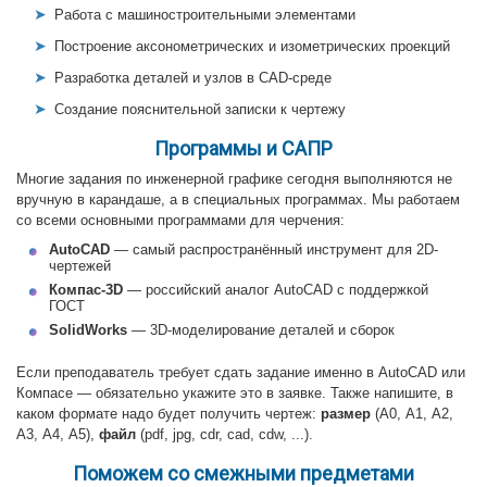
Работа с машиностроительными элементами
Построение аксонометрических и изометрических проекций
Разработка деталей и узлов в CAD-среде
Создание пояснительной записки к чертежу
Программы и САПР
Многие задания по инженерной графике сегодня выполняются не
вручную в карандаше, а в специальных программах. Мы работаем
со всеми основными программами для черчения:
AutoCAD
— самый распространённый инструмент для 2D-
чертежей
Компас-3D
— российский аналог AutoCAD с поддержкой
ГОСТ
SolidWorks
— 3D-моделирование деталей и сборок
Если преподаватель требует сдать задание именно в AutoCAD или
Компасе — обязательно укажите это в заявке. Также напишите, в
каком формате надо будет получить чертеж:
размер
(А0, А1, А2,
А3, А4, А5),
файл
(рdf, jрg, сdr, саd, cdw, ...).
Поможем со смежными предметами