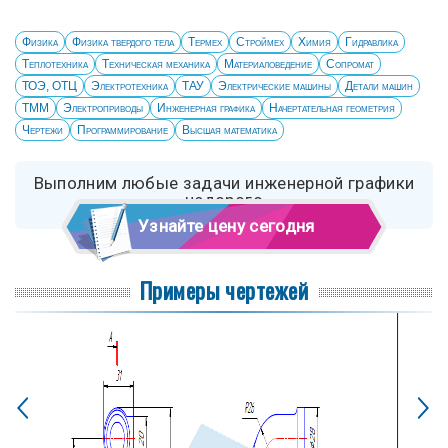
Физика
Физика твердого тела
Термех
Строймех
Химия
Гидравлика
Теплотехника
Техническая механика
Материаловедение
Сопромат
ТОЭ, ОТЦ
Электротехника
ТАУ
Электрические машины
Детали машин
ТММ
Электроприводы
Инженерная графика
Начертательная геометрия
Чертежи
Программирование
Высшая математика
Выполним любые задачи инженерной графики
недорого
Узнайте цену сегодня
Примеры чертежей