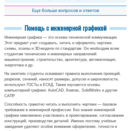
часть полученной работы и в каком виде вы сдаете на проверку
Мы рады принять ваши заявки каждый день, без выходных и
(или используете для самостоятельной проработки).
Еще больше вопросов и ответов
праздников. Заказы оцениваются и выполняются круглосуточно.
Помощь с инженерной графикой
Инженерная графика — это основа технической коммуникации.
Этот предмет учит создавать, читать и оформлять чертежи,
схемы, эскизы и 3D-модели по стандартам. Он необходим всем
студентам технических и инженерных направлений:
машиностроение, строительство, архитектура, автоматизация,
энергетика и др.
На занятиях студенты осваивают правила выполнения проекций,
разрезов, сечений, наносят размеры, допуски и шероховатости,
используют ГОСТы и ЕСКД. Также изучаются основы
компьютерной графики: AutoCAD, Компас, SolidWorks и другие
САПР.
Способность грамотно читать и выполнять чертежи — базовое
требование в инженерной профессии. Без знания инженерной
графики невозможно участвовать в проектировании, согласовании
конструкций, производстве деталей. Именно поэтому учебные
заведения уделяют особое внимание оформлению, точности и