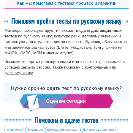
Как мы помогаем с тестами: процесс и гарантии
пару дней до конца сессии, а когда тесты откроются к сдаче или
чуть заранее). Если вы использовали пробные попытки - пришлите
скриншоты вопросов, которые были в них. Закажите нескольких
Поможем пройти тесты по русскому языку
тестов одновременно - сделаем скидку.
МатБюро проконсультирует и поможет в сдаче
дистанционных
тестов
по русскому языку, культуре речи, деловому общению и
литературе для студентов дистанционного обучения, абитуриентов
или заочников разных вузов (Витте, Росдистант, Тулгу, Синергия,
МФЮА, ИМЭС, МЭИ и многих других).
Вы сможете сдать промежуточные и итоговые тесты, пересдачи и
успешно закрыть сессию. Также поможем с
контрольными по
русскому языку
.
Нужно срочно сдать тест по русскому языку?
Оценим сегодня
Поможем в сдаче тестов
Математика
Теория игр
Методы оптимизации
Дискретная математика