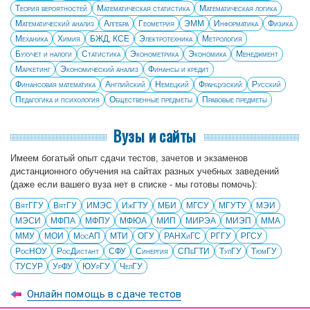
Теория вероятностей
Математическая статистика
Математическая логика
Математический анализ
Алгебра
Геометрия
ЭММ
Информатика
Физика
Механика
Химия
БЖД, КСЕ
Электротехника
Метрология
Бухучет и налоги
Статистика
Эконометрика
Экономика
Менеджмент
Маркетинг
Экономический анализ
Финансы и кредит
Финансовая математика
Английский
Немецкий
Французский
Русский
Педагогика и психология
Общественные предметы
Правовые предметы
Вузы и сайты
Имеем богатый опыт сдачи тестов, зачетов и экзаменов
дистанционного обучения на сайтах разных учебных заведений
(даже если вашего вуза нет в списке - мы готовы помочь):
ВятГГУ
ВятГУ
ИМЭС
ИжГТУ
МБИ
МГСУ
МГУТУ
МЭИ
МЭСИ
МФПА
МФПУ
МФЮА
МИП
МИРЭА
МИЭП
ММА
ММУ
МОИ
МосАП
МТИ
ОГУ
РАНХиГС
РГГУ
РГСУ
РосНОУ
РосДистант
СФУ
Синергия
СПбГТИ
ТулГУ
ТюмГУ
ТУСУР
УрФУ
ЮУрГУ
ЧелГУ
Онлайн помощь в сдаче тестов