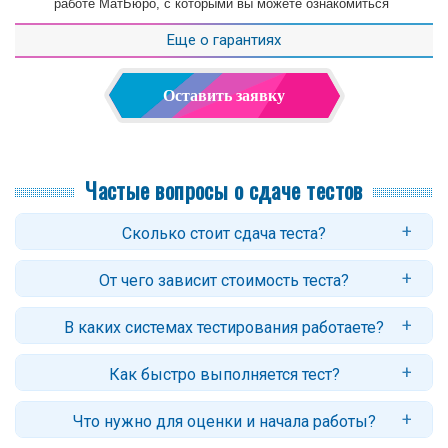
работе МатБюро, с которыми вы можете ознакомиться
Еще о гарантиях
Оставить заявку
Частые вопросы о сдаче тестов
Сколько стоит сдача теста?
Средняя стоимость — от 500 рублей. На цену влияют объём,
От чего зависит стоимость теста?
сложность, предмет, тип вопросов и сроки. Точную сумму мы
назовём после обработки вашей заявки.
На цену влияет несколько факторов:
В каких системах тестирования работаете?
Количество вопросов — чем больше, тем выше
стоимость;
Мы работаем с популярными LMS: Moodle, Прометей, кастомными
Как быстро выполняется тест?
СДО разных вузов и другими системами. Укажите сайт для сдачи
Тип заданий — тесты с выбором одного варианта
в заявке.
Большинство тестов выполняется в срок 3-5 дней. Срочные
ответа дешевле, чем задания с расчётными задачами
Что нужно для оценки и начала работы?
задания (в течение суток) возможны для некоторых вузов.
или открытыми вопросами;