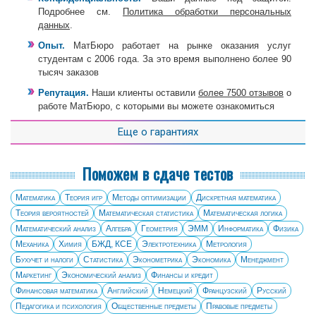
Подробнее см.
Политика обработки персональных
данных
.
Опыт.
МатБюро работает на рынке оказания услуг
студентам с 2006 года. За это время выполнено более 90
тысяч заказов
Репутация.
Наши клиенты оставили
более 7500 отзывов
о
работе МатБюро, с которыми вы можете ознакомиться
Еще о гарантиях
Поможем в сдаче тестов
Математика
Теория игр
Методы оптимизации
Дискретная математика
Теория вероятностей
Математическая статистика
Математическая логика
Математический анализ
Алгебра
Геометрия
ЭММ
Информатика
Физика
Механика
Химия
БЖД, КСЕ
Электротехника
Метрология
Бухучет и налоги
Статистика
Эконометрика
Экономика
Менеджмент
Маркетинг
Экономический анализ
Финансы и кредит
Финансовая математика
Английский
Немецкий
Французский
Русский
Педагогика и психология
Общественные предметы
Правовые предметы