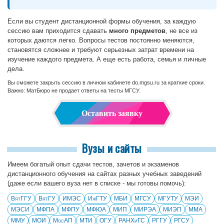
Если вы студент дистанционной формы обучения, за каждую
сессию вам приходится сдавать
много предметов
, не все из
которых даются легко. Вопросы тестов постоянно меняются,
становятся сложнее и требуют серьезных затрат времени на
изучение каждого предмета. А еще есть работа, семья и личные
дела.
Вы сможете закрыть сессию в личном кабинете do.mgsu.ru за краткие сроки.
Важно: МатБюро не продает ответы на тесты МГСУ.
Оставить заявку
Вузы и сайты
Имеем богатый опыт сдачи тестов, зачетов и экзаменов
дистанционного обучения на сайтах разных учебных заведений
(даже если вашего вуза нет в списке - мы готовы помочь):
ВятГГУ
ВятГУ
ИМЭС
ИжГТУ
МБИ
МГСУ
МГУТУ
МЭИ
МЭСИ
МФПА
МФПУ
МФЮА
МИП
МИРЭА
МИЭП
ММА
ММУ
МОИ
МосАП
МТИ
ОГУ
РАНХиГС
РГГУ
РГСУ