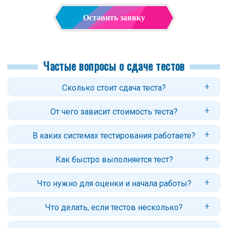
Оставить заявку
Частые вопросы о сдаче тестов
Сколько стоит сдача теста?
Средняя стоимость — от 500 рублей. На цену влияют объём,
От чего зависит стоимость теста?
сложность, предмет, тип вопросов и сроки. Точную сумму мы
назовём после обработки вашей заявки.
На цену влияет несколько факторов:
В каких системах тестирования работаете?
Количество вопросов — чем больше, тем выше
стоимость;
Мы работаем с популярными LMS: Moodle, Прометей, кастомными
Как быстро выполняется тест?
СДО разных вузов и другими системами. Укажите сайт для сдачи
Тип заданий — тесты с выбором одного варианта
в заявке.
Большинство тестов выполняется в срок 3-5 дней. Срочные
ответа дешевле, чем задания с расчётными задачами
Что нужно для оценки и начала работы?
задания (в течение суток) возможны для некоторых вузов.
или открытыми вопросами;
Желательно прислать: ссылку на сайт вуза, названия тестов/
Сложность предмета — обычно тест по экономике или
Что делать, если тестов несколько?
предметов (можно скриншотом), число вопросов в тесте,
английскому стоит дешевле, чем по математике или
количество попыток, желаемый балл и сроки. Чем точнее
техническим дисциплинам;
Укажите в заявке список/фото всех тестов (и порядок сдачи, если
информация, тем быстрее оценка и сдача.