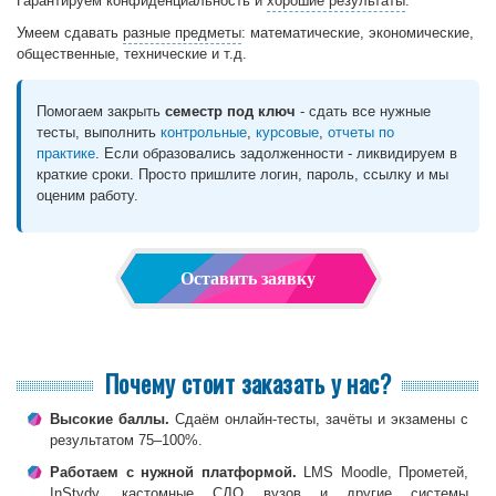
Гарантируем конфиденциальность и
хорошие результаты
.
Умеем сдавать
разные предметы
: математические, экономические,
общественные, технические и т.д.
Помогаем закрыть
семестр под ключ
- сдать все нужные
тесты, выполнить
контрольные
,
курсовые
,
отчеты по
практике
. Если образовались задолженности - ликвидируем в
краткие сроки. Просто пришлите логин, пароль, ссылку и мы
оценим работу.
Оставить заявку
Почему стоит заказать у нас?
Высокие баллы.
Сдаём онлайн-тесты, зачёты и экзамены с
результатом 75–100%.
Работаем с нужной платформой.
LMS Moodle, Прометей,
InStydy, кастомные СДО вузов и другие системы