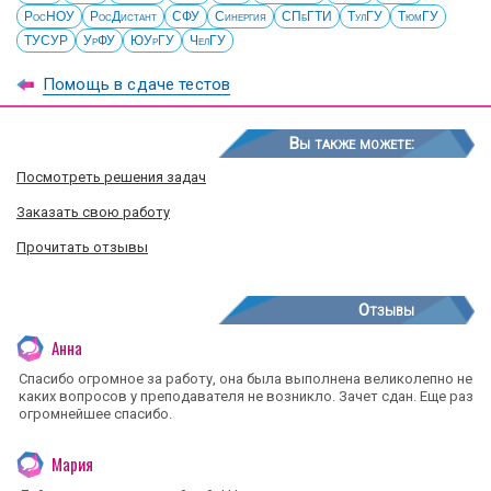
РосНОУ
РосДистант
СФУ
Синергия
СПбГТИ
ТулГУ
ТюмГУ
ТУСУР
УрФУ
ЮУрГУ
ЧелГУ
Помощь в сдаче тестов
Вы также можете:
Посмотреть решения задач
Заказать свою работу
Прочитать отзывы
Отзывы
Анна
Спасибо огромное за работу, она была выполнена великолепно не
каких вопросов у преподавателя не возникло. Зачет сдан. Еще раз
огромнейшее спасибо.
Мария