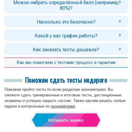
Можно набрать определённый балл (например,
ответов). Если по вине нашего автора тест не будет зачтен — мы
80%)?
вернём оплату или пересдадим тест бесплатно, если это
возможно. Технические сбои на стороне сайта СДО не считаются
Укажите желаемый результат при оформлении заявки — мы
ошибкой автора.
Насколько это безопасно?
подберём автора под ваши требования и заранее скажем,
возможно ли их выполнить (это зависит от вуза и предмета, в
Мы не передаём ваши данные третьим лицам. На время
наиболее популярных можем обеспечить высокий %).
Какой у вас график работы?
прохождения теста лучше не заходить в систему с других
устройств, чтобы не прервать сессию.
Мы принимаем заявки ежедневно, без выходных.
Как заказать тесты дешевле?
Для получения более выгодной цены обращайтесь заранее (не за
Как мы помогаем с тестами: процесс и гарантии
пару дней до конца сессии, а когда тесты откроются к сдаче или
чуть заранее). Если вы использовали пробные попытки - пришлите
скриншоты вопросов, которые были в них. Закажите нескольких
Поможем сдать тесты недорого
тестов одновременно - сделаем скидку.
Поможем пройти тесты по всем разделам эконометрики. Вы
сможете сдать тренировочные и итоговые тесты, дистанционные
экзамены и успешно закрыть сессию. Также научим решать любые
задачи и контрольные по
эконометрике
.
Оставить заявку