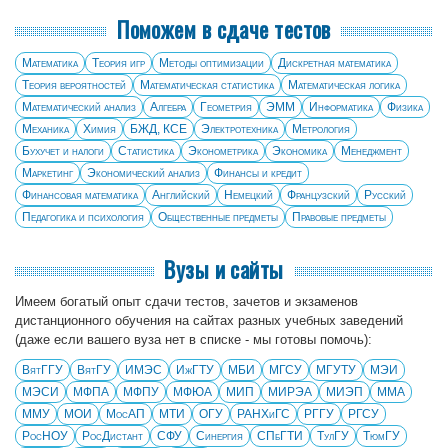
Поможем в сдаче тестов
Математика
Теория игр
Методы оптимизации
Дискретная математика
Теория вероятностей
Математическая статистика
Математическая логика
Математический анализ
Алгебра
Геометрия
ЭММ
Информатика
Физика
Механика
Химия
БЖД, КСЕ
Электротехника
Метрология
Бухучет и налоги
Статистика
Эконометрика
Экономика
Менеджмент
Маркетинг
Экономический анализ
Финансы и кредит
Финансовая математика
Английский
Немецкий
Французский
Русский
Педагогика и психология
Общественные предметы
Правовые предметы
Вузы и сайты
Имеем богатый опыт сдачи тестов, зачетов и экзаменов
дистанционного обучения на сайтах разных учебных заведений
(даже если вашего вуза нет в списке - мы готовы помочь):
ВятГГУ
ВятГУ
ИМЭС
ИжГТУ
МБИ
МГСУ
МГУТУ
МЭИ
МЭСИ
МФПА
МФПУ
МФЮА
МИП
МИРЭА
МИЭП
ММА
ММУ
МОИ
МосАП
МТИ
ОГУ
РАНХиГС
РГГУ
РГСУ
РосНОУ
РосДистант
СФУ
Синергия
СПбГТИ
ТулГУ
ТюмГУ