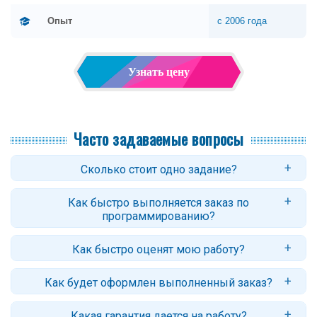
Опыт
с 2006 года
Узнать цену
Часто задаваемые вопросы
Сколько стоит одно задание?
Цены начинаются от 200 рублей за задание по программированию.
Как быстро выполняется заказ по
Стоимость контрольной/лабораторной/проекта зависит от
программированию?
количества заданий, их сложности, требований к оформлению и
сроков. Точный ответ вы получите после оформления заявки.
Стандартный срок: 3–4 дня. Для некоторых заданий возможно
Как быстро оценят мою работу?
срочное решение - от 2 часов (с доплатой за срочность).
Обычно заказ оценивается в течение нескольких часов. В случае
Как будет оформлен выполненный заказ?
сложных работ (или недостаточности данных) потребуется больше
времени.
Программа высылается в виде исходных файлов (архива с
Какая гарантия дается на работу?