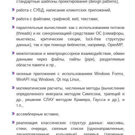
стандартные шаблоны проектирования (design patterns),
работа с СУБД, написание клиентских приложений,
работа с файлами, графикой, веб, текстами,
параллельные вычисления: как с использованием потоков
(threads) и их синхронизацией средствами ОС (семафоры,
мьютексы, критические секции, lock-free структуры
данных), так и при помощи библиотек, например, OpenMP,
межпотоковое и межпроцессорное взаимодействие, обмен
данными через файлы, пайпы (pipe), разделяемые
области памяти и пр.,
оконные приложения с использованием Windows Forms,
WinAPI под Windows, Qt под Linux,
математические расчеты, численные методы (вычисление
определенного инеграла методом Симпсона, трапеций и
др., решение СЛАУ методом Крамера, Гаусса и др.), и
т.п.,
ассемблерные вставки,
реализация классических структур данных: массивы,
стеки, очереди, связные списки (однонаправленные,
двунаправленные, кольцевые), деревья (двоичные,