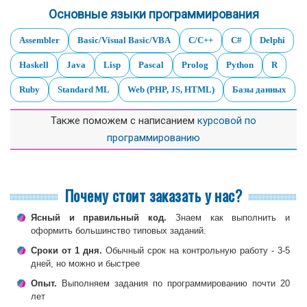
Основные языки программирования
Assembler
Basic/Visual Basic/VBA
С/C++
C#
Delphi
Haskell
Java
Lisp
Pascal
Prolog
Python
R
Ruby
Standard ML
Web (PHP, JS, HTML)
Базы данных
Также поможем с написанием
курсовой по
программированию
Почему стоит заказать у нас?
Ясный и правильный код.
Знаем как выполнить и
оформить большинство типовых заданий.
Сроки от 1 дня.
Обычный срок на контрольную работу - 3-5
дней, но можно и быстрее
Опыт.
Выполняем задания по программированию почти 20
лет