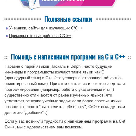
Полезные ссылки
Учебники, сайты для изучающих C/C++
Примеры готовых работ на C/C++
Помощь с написанием программ на C и C++
Наравне с парой языков
Паскаль
и
Delphi
, часто будущие
инженеры и программисты изучают такие языки как C
(процедурный язык) и C++ (его усовершенствование, объектно-
ориентированный язык). При этом синтаксис и некоторые детали
программирования (например, работа с указателями и т.п.)
существенно отличаются от ранее изученных языков, что
усложняет решение учебных задач: если более простые языки
позволяют просто "выстрелить себе в ногу", C/C++ выдадут вам
для этого "дробовик" :)
Если у вас возникли трудности с
написанием программ на Си/
Си++
, мы с удовольствием вам поможем.