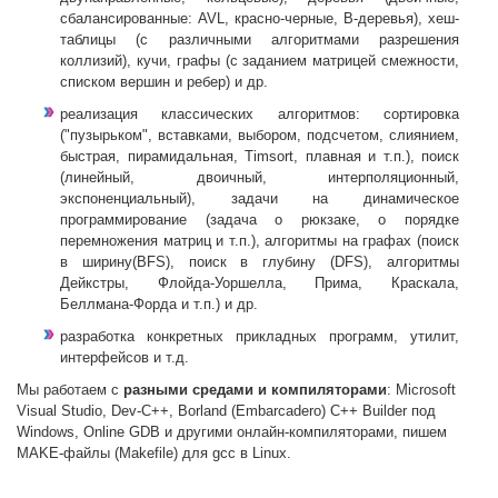
сбалансированные: AVL, красно-черные, B-деревья), хеш-
таблицы (с различными алгоритмами разрешения
коллизий), кучи, графы (с заданием матрицей смежности,
списком вершин и ребер) и др.
реализация классических алгоритмов: сортировка
("пузырьком", вставками, выбором, подсчетом, слиянием,
быстрая, пирамидальная, Timsort, плавная и т.п.), поиск
(линейный, двоичный, интерполяционный,
экспоненциальный), задачи на динамическое
программирование (задача о рюкзаке, о порядке
перемножения матриц и т.п.), алгоритмы на графах (поиск
в ширину(BFS), поиск в глубину (DFS), алгоритмы
Дейкстры, Флойда-Уоршелла, Прима, Краскала,
Беллмана-Форда и т.п.) и др.
разработка конкретных прикладных программ, утилит,
интерфейсов и т.д.
Мы работаем с
разными средами и компиляторами
: Microsoft
Visual Studio, Dev-C++, Borland (Embarcadero) C++ Builder под
Windows, Online GDB и другими онлайн-компиляторами, пишем
MAKE-файлы (Makefile) для gcc в Linux.