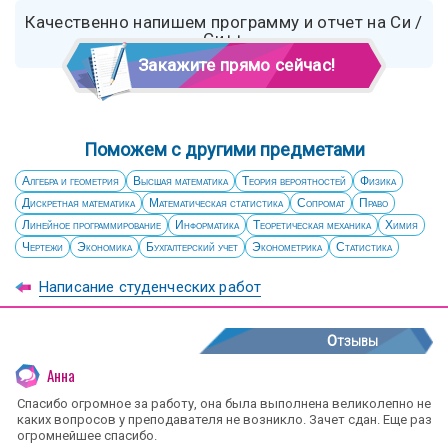
Качественно напишем программу и отчет на Си /
Си++
Закажите прямо сейчас!
Поможем с другими предметами
Алгебра и геометрия
Высшая математика
Теория вероятностей
Физика
Дискретная математика
Математическая статистика
Сопромат
Право
Линейное программирование
Информатика
Теоретическая механика
Химия
Чертежи
Экономика
Бухгалтерский учет
Эконометрика
Статистика
Написание студенческих работ
Отзывы
Анна
Спасибо огромное за работу, она была выполнена великолепно не
каких вопросов у преподавателя не возникло. Зачет сдан. Еще раз
огромнейшее спасибо.