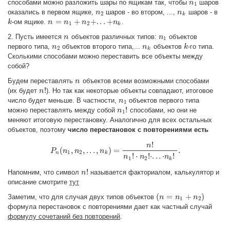
способами можно разложить шары по ящикам так, чтобы
шаров
n
n
1
1
оказались в первом ящике,
шаров - во втором, ...,
шаров - в
n
n
2
n
n
k
2
k
=
+
+
.
.
.
+
-ом ящике.
.
k
k
n
n
=
n
1
+
n
n
2
+
.
.
n
.
+
n
k
n
1
2
k
2. Пусть имеется
объектов различных типов:
объектов
n
n
n
n
1
1
первого типа,
объектов второго типа,...
объектов
-го типа.
n
n
2
n
n
k
k
k
2
k
Сколькими способами можно переставить все объекты между
собой?
Будем переставлять
объектов всеми возможными способами
n
n
!
(их будет
). Но так как некоторые объекты совпадают, итоговое
n
n
!
число будет меньше. В частности,
объектов первого типа
n
n
1
1
!
можно переставлять между собой
способами, но они не
n
n
1
!
1
меняют итоговую перестановку. Аналогично для всех остальных
объектов, поэтому
число перестановок с повторениями есть
!
n
(
,
,
.
.
.
,
)
=
.
P
n
P
n
(
n
n
1
,
n
2
,
.
.
.
n
,
n
k
)
=
n
!
n
1
!
⋅
n
2
!
⋅
.
.
.
⋅
n
k
!
.
1
2
n
k
!
⋅
!
⋅
.
.
.
⋅
!
n
n
n
1
2
k
!
Напомним, что символ
называется факториалом, калькулятор и
n
n
!
описание смотрите
тут
(
=
+
)
Заметим, что для случая двух типов объектов
(
n
n
=
n
1
+
n
n
2
)
n
1
2
формула перестановок с повторениями дает как частный случай
формулу сочетаний без повторений
.