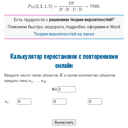
10
!
(
2
,
2
,
1
,
5
)
=
=
7560.
P
P
10
(
2
,
2
,
1
,
5
)
=
10
!
2
!
⋅
2
!
⋅
1
!
⋅
5
!
=
7560.
10
2
!
⋅
2
!
⋅
1
!
⋅
5
!
Есть трудности с
решением теории вероятностей?
Поможем быстро, недорого, подробно оформим в Word.
Теория вероятностей на заказ
Калькулятор перестановок с повторениями
онлайн
Введите число типов объектов
и затем количество объектов
K
K
каждого типа
, ...,
.
n
n
1
n
n
K
1
K
K=
n
n
i
i
Вычислить