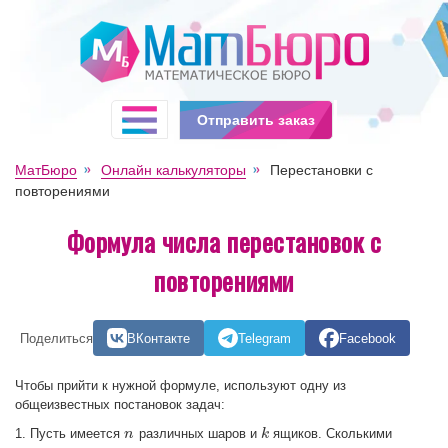
Отправить заказ
МатБюро
Онлайн калькуляторы
Перестановки с
повторениями
Формула числа перестановок с
повторениями
Поделиться
ВКонтакте
Telegram
Facebook
Чтобы прийти к нужной формуле, используют одну из
общеизвестных постановок задач:
1. Пусть имеется
различных шаров и
ящиков. Сколькими
n
n
k
k