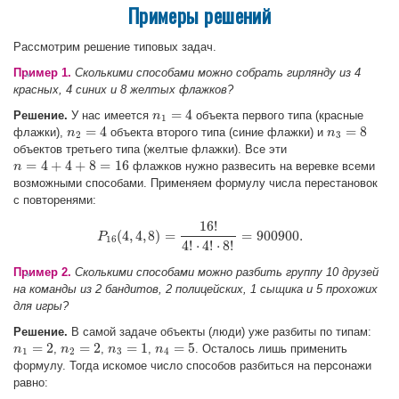
Примеры решений
Рассмотрим решение типовых задач.
Пример 1.
Сколькими способами можно собрать гирлянду из 4
красных, 4 синих и 8 желтых флажков?
=
4
Решение.
У нас имеется
объекта первого типа (красные
n
n
1
=
4
1
=
4
=
8
флажки),
объекта второго типа (синие флажки) и
n
n
2
=
4
n
n
3
=
8
2
3
объектов третьего типа (желтые флажки). Все эти
=
4
+
4
+
8
=
16
флажков нужно развесить на веревке всеми
n
n
=
4
+
4
+
8
=
16
возможными способами. Применяем формулу числа перестановок
с повторенями:
16
!
(
4
,
4
,
8
)
=
=
900900.
P
P
16
(
4
,
4
,
8
)
=
16
!
4
!
⋅
4
!
⋅
8
!
=
900900.
16
4
!
⋅
4
!
⋅
8
!
Пример 2.
Сколькими способами можно разбить группу 10 друзей
на команды из 2 бандитов, 2 полицейских, 1 сыщика и 5 прохожих
для игры?
Решение.
В самой задаче объекты (люди) уже разбиты по типам:
=
2
=
2
=
1
=
5
,
,
,
. Осталось лишь применить
n
n
1
=
2
n
n
2
=
2
n
n
3
=
1
n
n
4
=
5
1
2
3
4
формулу. Тогда искомое число способов разбиться на персонажи
равно: