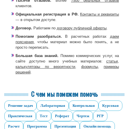
Тысячи отзывов.
Более
7500 реальных отзывов
клиентов.
Официальная регистрация в РФ.
Контакты и реквизиты
— в открытом доступе.
Договор.
Работаем по
договору публичной оферты
.
Помогаем разобраться.
В расчетных работах
даем
пояснения
, чтобы материал можно было понять, а не
просто переписать.
Большая база знаний.
Помимо коммерческих услуг, на
сайте доступно много учебных материалов:
статьи
,
калькуляторы по вероятности
,
формулы
,
примеры
решений
.
С чем мы поможем помочь
Решение задач
Лабораторная
Контрольная
Курсовая
Практическая
Тест
Реферат
Чертеж
РГР
Расчет
Программа
Презентация
Онлайн помощь