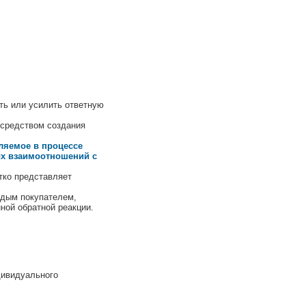
ть или усилить ответную
осредством создания
ляемое в процессе
ых взаимоотношений с
тко представляет
ждым покупателем,
ной обратной реакции.
дивидуального