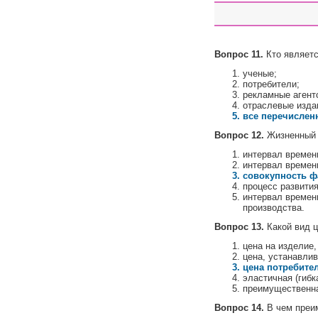
Вопрос 11.
Кто являетс
ученые;
потребители;
рекламные агент
отраслевые изда
все перечислен
Вопрос 12.
Жизненный ц
интервал времен
интервал времени
совокупность фа
процесс развити
интервал времени
производства.
Вопрос 13.
Какой вид ц
цена на изделие,
цена, устанавли
цена потребител
эластичная (гибк
преимущественна
Вопрос 14.
В чем преим