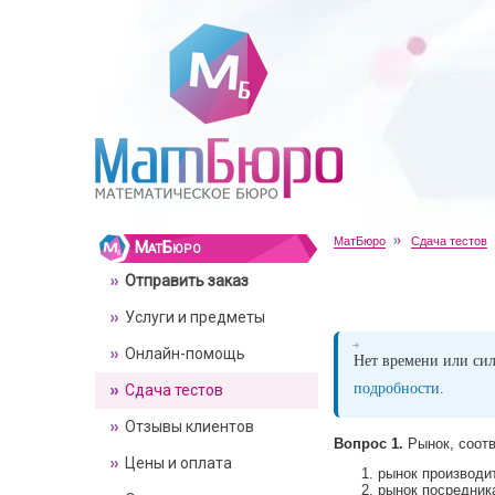
МатБюро
Сдача тестов
МатБюро
Отправить заказ
Услуги и предметы
Онлайн-помощь
Нет времени или сил
подробности
.
Сдача тестов
Отзывы клиентов
Вопрос 1.
Рынок, соотв
Цены и оплата
рынок производи
рынок посредник