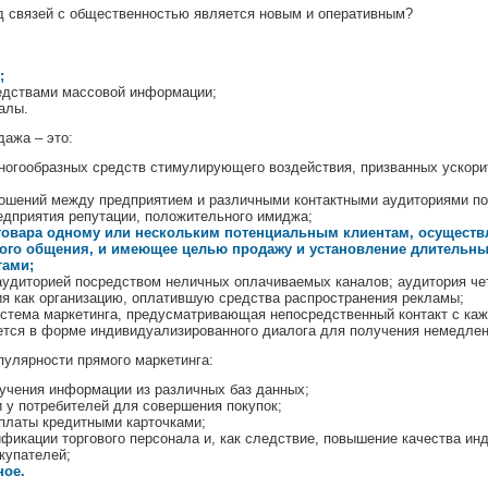
 связей с общественностью является новым и оперативным?
;
едствами массовой информации;
алы.
ажа – это:
ногообразных средств стимулирующего воздействия, призванных ускори
ошений между предприятием и различными контактными аудиториями п
едприятия репутации, положительного имиджа;
товара одному или нескольким потенциальным клиентам, осуществ
ого общения, и имеющее целью продажу и установление длительн
тами;
аудиторией посредством неличных оплачиваемых каналов; аудитория че
ия как организацию, оплатившую средства распространения рекламы;
истема маркетинга, предусматривающая непосредственный контакт с ка
ется в форме индивидуализированного диалога для получения немедлен
улярности прямого маркетинга:
учения информации из различных баз данных;
 у потребителей для совершения покупок;
платы кредитными карточками;
фикации торгового персонала и, как следствие, повышение качества ин
купателей;
ное.