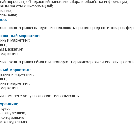
ый персонал, обладающий навыками сбора и обработки информации;
иемы работы с информацией;
вание;
спечение;
ное.
гию охвата рынка следует использовать при однородности товаров фи
ованный маркетинг;
нный маркетинг;
инг;
ый маркетинг;
маркетинг.
гию охвата рынка обычно используют парикмахерские и салоны красот
ный маркетинг;
ванный маркетинг;
инг;
нный маркетинг;
маркетинг.
 комплекс услуг позволяет использовать:
куренцию;
нцию;
 конкуренцию;
 конкуренцию;
ю конкуренцию.