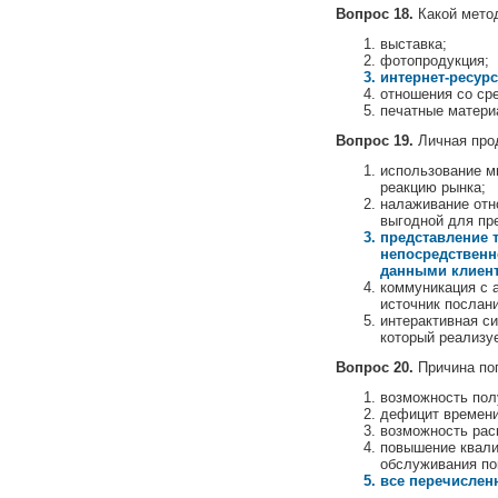
Вопрос 18.
Какой метод
выставка;
фотопродукция;
интернет-ресурс
отношения со ср
печатные матери
Вопрос 19.
Личная прод
использование м
реакцию рынка;
налаживание отн
выгодной для пр
представление 
непосредственн
данными клиен
коммуникация с 
источник послан
интерактивная с
который реализу
Вопрос 20.
Причина поп
возможность пол
дефицит времени
возможность рас
повышение квали
обслуживания по
все перечислен