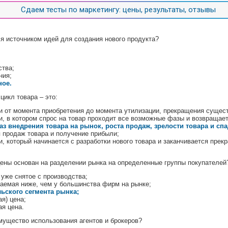
Сдаем тесты по маркетингу: цены, результаты, отзывы
я источником идей для создания нового продукта?
ства;
ния;
ное.
икл товара – это:
и от момента приобретения до момента утилизации, прекращения сущест
, в котором спрос на товар проходит все возможные фазы и возвращает
з внедрения товара на рынок, роста продаж, зрелости товара и спа
я продаж товара и получение прибыли;
, который начинается с разработки нового товара и заканчивается прек
ены основан на разделении рынка на определенные группы покупателей
 уже снятое с производства;
ваемая ниже, чем у большинства фирм на рынке;
ьского сегмента рынка;
ая) цена;
я цена.
ущество использования агентов и брокеров?