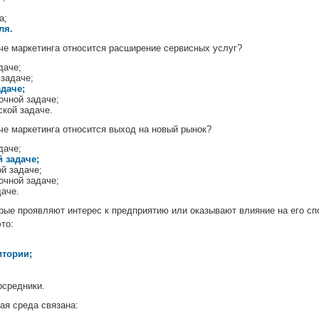
а;
ля.
че маркетинга относится расширение сервисных услуг?
даче;
 задаче;
адаче;
очной задаче;
ской задаче.
че маркетинга относится выход на новый рынок?
даче;
й задаче;
й задаче;
очной задаче;
даче.
рые проявляют интерес к предприятию или оказывают влияние на его сп
то:
итории;
осредники.
я среда связана: