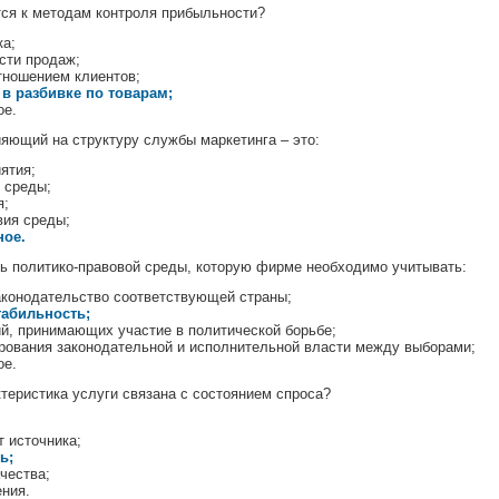
ся к методам контроля прибыльности?
ка;
сти продаж;
тношением клиентов;
в разбивке по товарам;
ое.
яющий на структуру службы маркетинга – это:
ятия;
 среды;
я;
вия среды;
ное.
 политико-правовой среды, которую фирме необходимо учитывать:
аконодательство соответствующей страны;
табильность;
ий, принимающих участие в политической борьбе;
рования законодательной и исполнительной власти между выборами;
ое.
теристика услуги связана с состоянием спроса?
т источника;
ь;
чества;
ения.