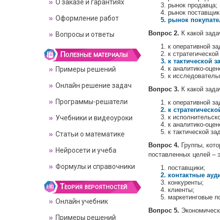
О заказе и гарантиях
рынок продавца;
рынок поставщик
Оформление работ
рынок покупате
Вопрос 2.
К какой зада
Вопросы и ответы
к оперативной за
Полезные материалы
к стратегической
к тактической з
к аналитико-оцен
Примеры решений
к исследователь
Онлайн решение задач
Вопрос 3.
К какой зада
Программы-решатели
к оперативной за
к стратегическо
к исполнительско
Учебники и видеоуроки
к аналитико-оцен
к тактической за
Статьи о математике
Вопрос 4.
Группы, кото
Нейросети и учеба
поставленных целей – э
Формулы и справочники
поставщики;
контактные ауд
конкуренты;
Теория вероятностей
клиенты;
маркетинговые п
Онлайн учебник
Вопрос 5.
Экономическа
Примеры решений