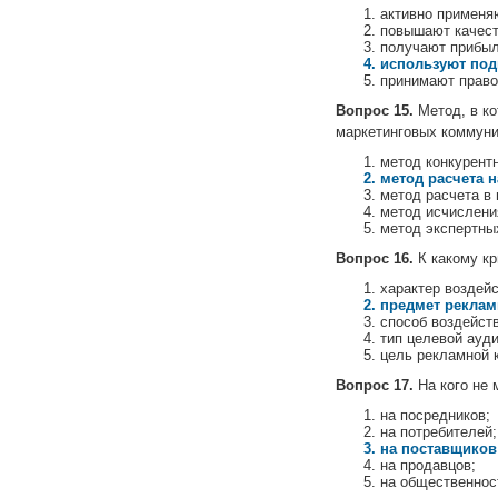
активно применяю
повышают качест
получают прибыл
используют под
принимают право 
Вопрос 15.
Метод, в ко
маркетинговых коммуни
метод конкурентн
метод расчета н
метод расчета в
метод исчислени
метод экспертны
Вопрос 16.
К какому кр
характер воздей
предмет реклам
способ воздейст
тип целевой ауди
цель рекламной к
Вопрос 17.
На кого не 
на посредников;
на потребителей;
на поставщиков
на продавцов;
на общественнос