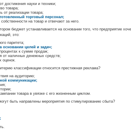
т достижения науки и техники;
во товара;
ь от реализации товара;
готовленный торговый персонал;
собственности на товар и отвечают за него.
тором бюджет устанавливается на основании того, что предприятие хоч
каций, это:
ого паритета;
а основании целей и задач;
 процентах к сумме продаж;
я от наличных денежных средств;
х оценок.
итерию классификации относится престижная реклама?
ствия на аудиторию;
ной коммуникации;
вия;
тории;
ампании товара в увязке с его жизненным циклом.
могут быть направлены мероприятия по стимулированию сбыта?
;
ть.