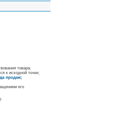
вования товара;
ся к исходной точке;
да продаж;
ращением его
?