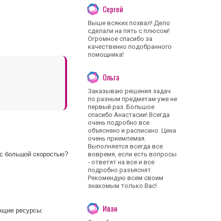
Сергей
Выше всяких похвал! Дело
сделали на пять с плюсом!
Огромное спасибо за
качественно подобранного
помощника!
Ольга
Заказываю решения задач
по разным предметам уже не
первый раз. Большое
спасибо Анастасии! Всегда
очень подробно все
объяснено и расписано. Цена
очень приемлемая.
Выполняется всегда все
 с большой скоростью?
вовремя, если есть вопросы
- ответят на все и все
подробно разъяснят.
Рекомендую всем своим
знакомым только Вас!
Иван
ющие ресурсы: