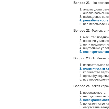
Вопрос 21.
Что относит
анализ доли рын
анализ возможно
наблюдение за о
рентабельность 
все перечисленн
Вопрос 22.
Фактор, вли
масштаб предпри
внешние условия
цели предприяти
внутренние усло
все перечислен
Вопрос 23.
Особенность
избирательное з
политическая с
количество парт
сроки функциони
все перечисленн
Вопрос 24.
Какая харак
неосязаемость;
неотделимость о
несохраняемост
непостоянство ка
отсутствие влад