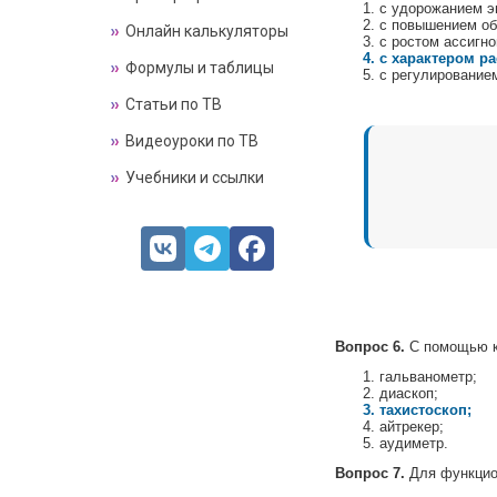
с удорожанием э
с повышением об
Онлайн калькуляторы
с ростом ассигн
с характером р
Формулы и таблицы
с регулирование
Статьи по ТВ
Видеоуроки по ТВ
Учебники и ссылки
Вопрос 6.
С помощью ка
гальванометр;
диаскоп;
тахистоскоп;
айтрекер;
аудиметр.
Вопрос 7.
Для функцио