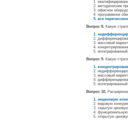
квалифицированн
методические пр
офисное оборудо
программное обе
все перечислен
Вопрос 8.
Какую страте
недифференцир
дифференцирова
массовый маркет
концентрированн
интегрированный 
Вопрос 9.
Какую страте
концентрирован
недифференциро
массовый маркет
дифференцирова
интегрированный 
Вопрос 10.
Расширенный
неценовую кон
видовую конкуре
скрытую ценовую
функциональную
открытую ценову