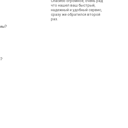
Спасибо огромное, очень рад
что нашел ваш быстрый,
надежный и удобный сервис,
сразу же обратился второй
раз.
рмы?
ы?