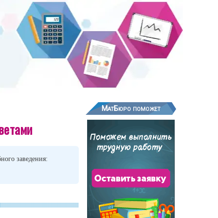
МатБюро поможет
тветами
ного заведения: