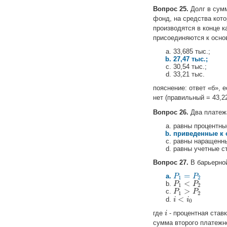
Вопрос 25.
Долг в сумм
фонд, на средства кот
производятся в конце 
присоединяются к осно
33,685 тыс.;
27,47 тыс.;
30,54 тыс.;
33,21 тыс.
пояснение: ответ «б», 
нет (правильный = 43,2
Вопрос 26.
Два платежа
равны процентны
приведенные к 
равны наращенн
равны учетные ст
Вопрос 27.
В барьерно
=
P
P
1
=
P
2
P
1
2
<
P
P
1
<
P
2
P
1
2
>
P
P
1
>
P
2
P
1
2
<
i
i
<
i
0
i
0
где
- процентная став
i
i
сумма второго платежн