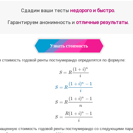
Сдадим ваши тесты
недорого и быстро
.
Гарантируем анонимность и
отличные результаты
.
Узнать стоимость
стоимость годовой ренты постнумерандо определятся по формуле:
(
1
+
)
n
i
=
S
S
=
R
R
(
1
+
i
)
n
i
i
(
1
+
)
−
1
n
i
=
S
S
R
=
R
(
1
+
i
)
n
−
1
i
i
(
1
+
)
−
1
n
i
=
S
S
R
=
R
(
1
+
i
)
n
−
1
n
n
(
1
+
)
−
1
n
R
i
=
S
S
=
R
(
1
+
i
)
n
−
1
i
i
ращенную стоимость годовой ренты постнумерандо со следующими пар