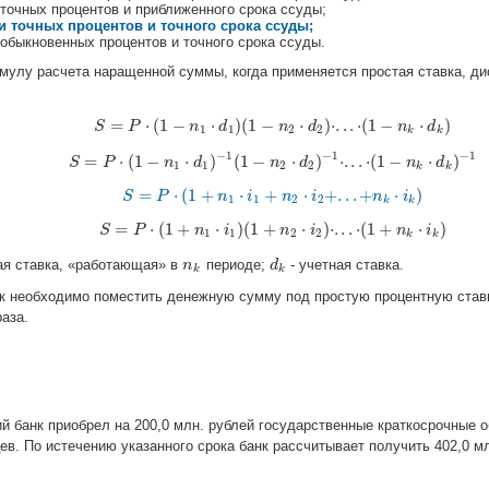
 точных процентов и приближенного срока ссуды;
и точных процентов и точного срока ссуды;
обыкновенных процентов и точного срока ссуды.
улу расчета наращенной суммы, когда применяется простая ставка, д
=
⋅
(
1
−
⋅
)
(
1
−
⋅
)
⋅
.
.
.
⋅
(
1
−
⋅
)
S
P
S
=
P
⋅
(
n
1
−
n
1
d
⋅
d
1
)
(
1
−
n
2
n
⋅
d
2
)
d
⋅
.
.
.
⋅
(
1
−
n
k
⋅
d
k
)
n
d
1
1
2
2
k
k
−
1
−
1
−
1
=
⋅
(
1
−
⋅
)
(
1
−
⋅
)
⋅
.
.
.
⋅
(
1
−
⋅
)
S
P
S
=
P
⋅
(
n
1
−
n
1
d
⋅
d
1
)
−
1
(
1
−
n
2
n
⋅
d
2
)
d
−
1
⋅
.
.
.
⋅
(
1
−
n
k
⋅
d
k
)
−
n
1
d
1
1
2
2
k
k
=
⋅
(
1
+
⋅
+
⋅
+
.
.
.
+
⋅
)
S
P
S
=
P
⋅
(
1
n
+
n
1
⋅
i
i
1
+
n
2
n
⋅
i
2
+
.
i
.
.
+
n
k
⋅
i
k
)
n
i
1
1
2
2
k
k
=
⋅
(
1
+
⋅
)
(
1
+
⋅
)
⋅
.
.
.
⋅
(
1
+
⋅
)
S
P
S
=
P
⋅
n
(
1
+
n
1
i
⋅
i
1
)
(
1
+
n
2
n
⋅
i
2
)
⋅
i
.
.
.
⋅
(
1
+
n
k
⋅
i
k
)
n
i
1
1
2
2
k
k
ая ставка, «работающая» в
периоде;
- учетная ставка.
n
n
k
d
d
k
k
k
к необходимо поместить денежную сумму под простую процентную став
раза.
 банк приобрел на 200,0 млн. рублей государственные краткосрочные о
в. По истечению указанного срока банк рассчитывает получить 402,0 мл