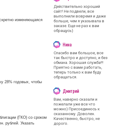
Действительно хороший
сайт! Не подвели, все
выполнили вовремя и даже
искретно изменяющаяся
больше, чем я указывала в
заказе. Еще не раз к вам
обращусь)
Нина
Спасибо вам большое, все
так быстро и доступно, и без
обмана. Хорошая служба!!!
Приятно с вами работать,
теперь только к вам буду
обращаться.
ку 28% годовых, чтобы
Дмитрий
Вам, наверно сказали и
пожелали уже все что
можно) Присоединюсь к
сказанному. Доволен.
блигации (ГКО) со сроком
Качественно, быстро, не
н. рублей. Указать
дорого.