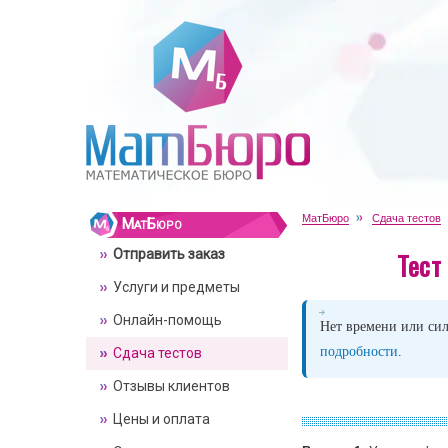
МатБюро
Сдача тестов
МатБюро
Отправить заказ
Тест
Услуги и предметы
Онлайн-помощь
Нет времени или сил
подробности
.
Сдача тестов
Отзывы клиентов
Цены и оплата