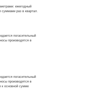
аметрами: ежегодный
и суммами раз в квартал.
оздается погасительный
зносы производятся в
оздается погасительный
зносы производятся в
я к основной сумме