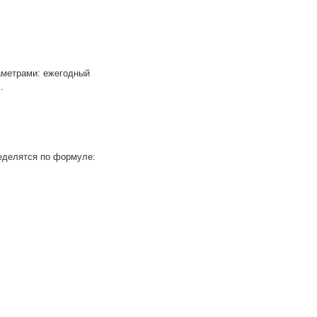
аметрами: ежегодный
.
еделятся по формуле: