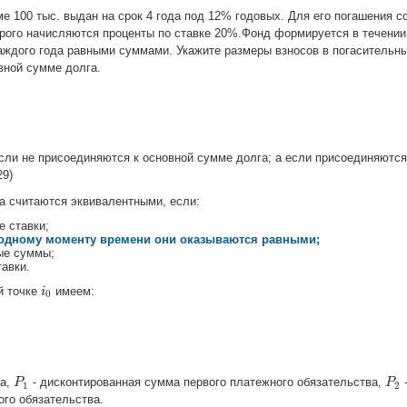
е 100 тыс. выдан на срок 4 года под 12% годовых. Для его погашения с
орого начисляются проценты по ставке 20%.Фонд формируется в течении
каждого года равными суммами. Укажите размеры взносов в погасительн
вной сумме долга.
если не присоединяются к основной сумме долга; а если присоединяются
29)
 считаются эквивалентными, если:
е ставки;
одному моменту времени они оказываются равными;
ые суммы;
авки.
й точке
имеем:
i
i
0
0
ка,
- дисконтированная сумма первого платежного обязательства,
P
P
1
P
P
2
1
2
ого обязательства.