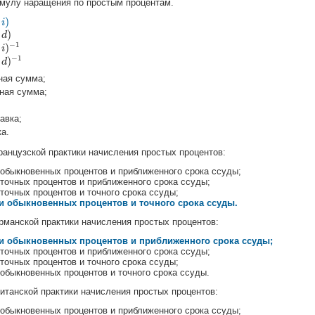
мулу наращения по простым процентам.
)
i
)
d
−
1
)
i
−
1
)
d
ная сумма;
ная сумма;
авка;
ка.
нцузской практики начисления простых процентов:
 обыкновенных процентов и приближенного срока ссуды;
 точных процентов и приближенного срока ссуды;
точных процентов и точного срока ссуды;
и обыкновенных процентов и точного срока ссуды.
манской практики начисления простых процентов:
и обыкновенных процентов и приближенного срока ссуды;
 точных процентов и приближенного срока ссуды;
точных процентов и точного срока ссуды;
обыкновенных процентов и точного срока ссуды.
танской практики начисления простых процентов:
 обыкновенных процентов и приближенного срока ссуды;