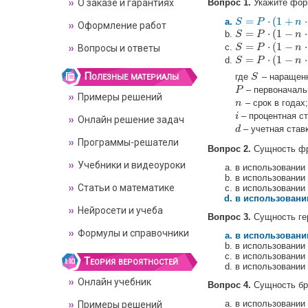
О заказе и гарантиях
Вопрос 1.
Укажите фор
=
⋅
(
1
+
⋅
S
S
=
P
⋅
(
P
1
+
n
⋅
i
)
n
Оформление работ
=
⋅
(
1
−
⋅
S
S
=
P
⋅
(
P
1
−
n
⋅
d
)
n
=
⋅
(
1
−
⋅
S
S
=
P
⋅
(
P
1
−
n
⋅
i
)
−
1
n
Вопросы и ответы
=
⋅
(
1
−
⋅
S
S
=
P
⋅
(
P
1
−
n
⋅
d
)
−
1
n
Полезные материалы
где
– наращен
S
S
– первоначаль
P
P
Примеры решений
– срок в годах;
n
n
– процентная ст
i
i
Онлайн решение задач
– учетная став
d
d
Программы-решатели
Вопрос 2.
Сущность фра
Учебники и видеоуроки
в использовании
в использовании
Статьи о математике
в использовании 
в использовани
Нейросети и учеба
Вопрос 3.
Сущность гер
Формулы и справочники
в использовани
в использовании
в использовании 
Теория вероятностей
в использовании 
Онлайн учебник
Вопрос 4.
Сущность бри
в использовании
Примеры решений