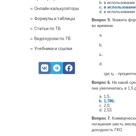
в использовании
в использовани
Онлайн калькуляторы
в использовании 
Формулы и таблицы
Вопрос 5.
Укажите форм
во времени:
Статьи по ТВ
Видеоуроки по ТВ
Учебники и ссылки
где
- процентн
i
i
k
k
Вопрос 6.
На какой сро
она увеличилась в 1,5 
1,5;
1,786;
2,0;
2,53.
Вопрос 7.
Коммерческий
погашения шесть месяце
доходность ГКО.