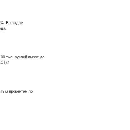
6%. В каждом
ода.
100 тыс. рублей вырос до
АСТ)?
остым процентам по