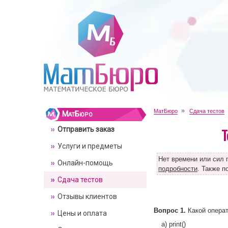
МатБюро
Сдача тестов
МатБюро
Отправить заказ
Т
Услуги и предметы
Нет времени или сил 
Онлайн-помощь
подробности
. Также 
Сдача тестов
Отзывы клиентов
Вопрос 1.
Какой операт
Цены и оплата
a) print()