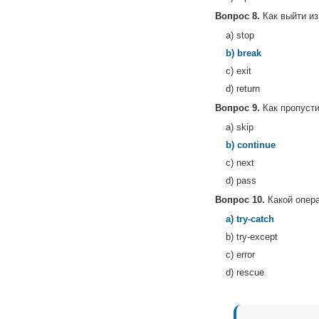
Вопрос 8.
Как выйти из
a) stop
b) break
c) exit
d) return
Вопрос 9.
Как пропуст
a) skip
b) continue
c) next
d) pass
Вопрос 10.
Какой опера
a) try-catch
b) try-except
c) error
d) rescue