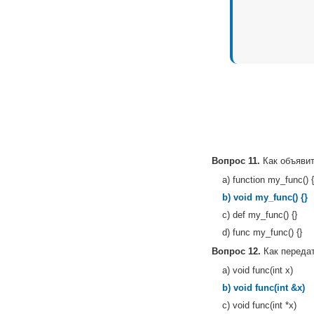
Вопрос 11.
Как объяви
a) function my_func() {
b) void my_func() {}
c) def my_func() {}
d) func my_func() {}
Вопрос 12.
Как передат
a) void func(int x)
b) void func(int &x)
c) void func(int *x)