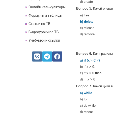
d) create
Онлайн калькуляторы
Вопрос 5.
Какой операт
Формулы и таблицы
a) free
b) delete
Статьи по ТВ
c) release
Видеоуроки по ТВ
d) remove
Учебники и ссылки
Вопрос 6.
Как правильн
a) if (x > 0) {}
b) if x > 0:
c) if x > 0 then
d) if: x > 0
Вопрос 7.
Какой цикл в
a) while
b) for
c) do-while
d) repeat