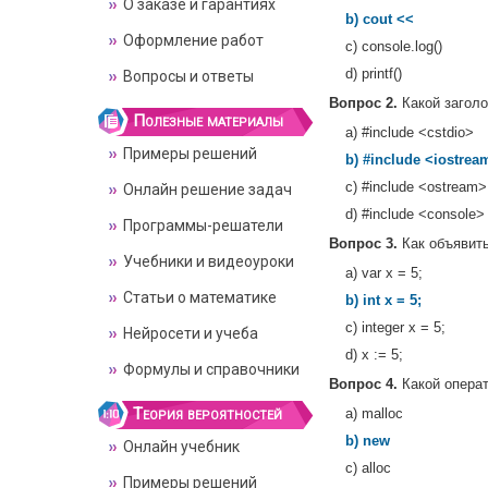
О заказе и гарантиях
b) cout <<
Оформление работ
c) console.log()
d) printf()
Вопросы и ответы
Вопрос 2.
Какой заголо
Полезные материалы
a) #include <cstdio>
Примеры решений
b) #include <iostrea
c) #include <ostream>
Онлайн решение задач
d) #include <console>
Программы-решатели
Вопрос 3.
Как объявит
Учебники и видеоуроки
a) var x = 5;
Статьи о математике
b) int x = 5;
c) integer x = 5;
Нейросети и учеба
d) x := 5;
Формулы и справочники
Вопрос 4.
Какой операт
Теория вероятностей
a) malloc
b) new
Онлайн учебник
c) alloc
Примеры решений