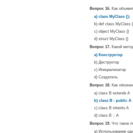
Вопрос 16.
Как объявит
a) class MyClass {};
b) def class MyClass {
c) object MyClass {}
d) struct MyClass {}
Вопрос 17.
Какой метод
a) Конструктор
b) Деструктор
c) Инициализатор
d) Создатель
Вопрос 18.
Как обознач
a) class B extends A
b) class B : public A
c) class B inherits A
d) class B :: A
Вопрос 19.
Что такое 
a) Использование од