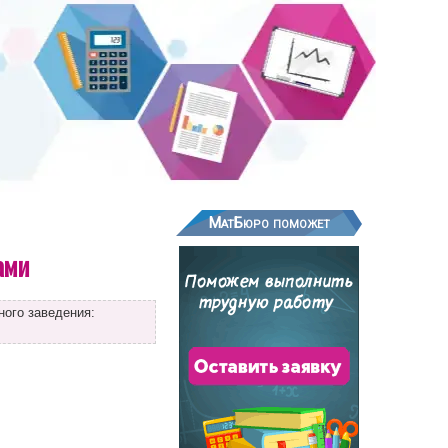
МатБюро поможет
ами
ного заведения: