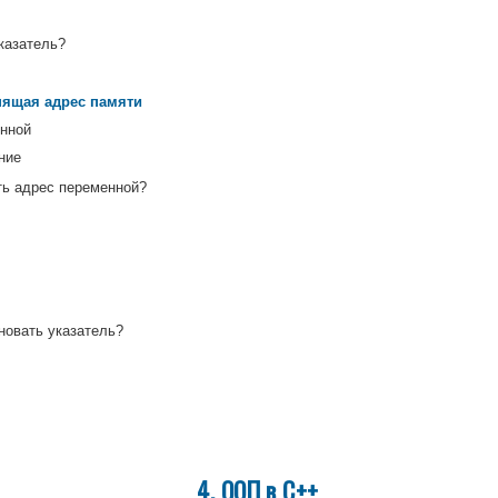
казатель?
нящая адрес памяти
енной
ние
ть адрес переменной?
новать указатель?
4. ООП в C++