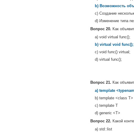
b) Возможность объ
c) Создание несколь
d) Изменение типа п
Вопрос 20.
Как объяви
a) void virtual func();
b) virtual void func();
c) void func() virtual;
d) virtual func();
Вопрос 21.
Как объяви
a) template <typena
b) template <class T>
c) template T
d) generic <T>
Вопрос 22.
Какой конте
a) std::list