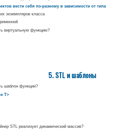
ектов вести себя по-разному в зависимости от типа
ких экземпляров класса
еременной
ть виртуальную функцию?
5. STL и шаблоны
ть шаблон функции?
me T>
йнер STL реализует динамический массив?