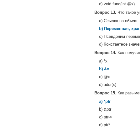
d) void func(int @x)
Вопрос 13.
Что такое у
a) Ссылка на объект
b) Переменная, хра
c) Псевдоним перем
d) Константное значе
Вопрос 14.
Как получи
a) *x
b) &x
c) @x
d) addr(x)
Вопрос 15.
Как разыме
a) *ptr
b) &ptr
c) ptr->
d) ptr*