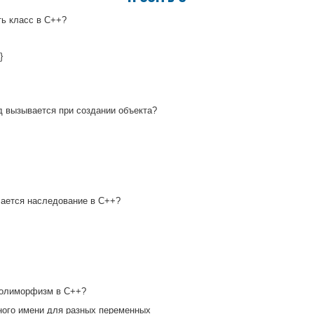
ь класс в C++?
}
 вызывается при создании объекта?
ается наследование в C++?
полиморфизм в C++?
ного имени для разных переменных