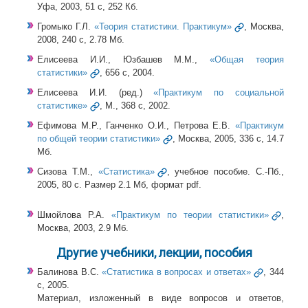
Уфа, 2003, 51 с, 252 Кб.
Громыко Г.Л.
«Теория статистики. Практикум»
, Москва,
2008, 240 с, 2.78 Мб.
Елисеева И.И., Юзбашев М.М.,
«Общая теория
статистики»
, 656 с, 2004.
Елисеева И.И. (ред.)
«Практикум по социальной
статистике»
, М., 368 с, 2002.
Ефимова М.Р., Ганченко О.И., Петрова Е.В.
«Практикум
по общей теории статистики»
, Москва, 2005, 336 с, 14.7
Мб.
Сизова Т.М.,
«Статистика»
, учебное пособие. С.-Пб.,
2005, 80 c. Размер 2.1 Мб, формат pdf.
Шмойлова Р.А.
«Практикум по теории статистики»
,
Москва, 2003, 2.9 Мб.
Другие учебники, лекции, пособия
Балинова В.С.
«Статистика в вопросах и ответах»
, 344
с, 2005.
Материал, изложенный в виде вопросов и ответов,