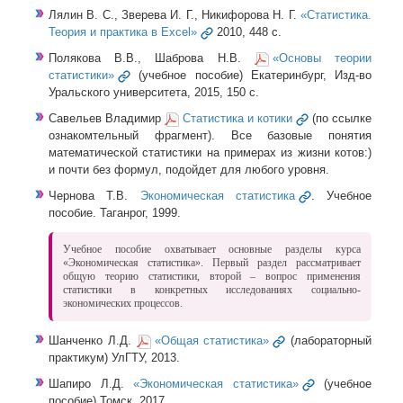
Лялин В. С., Зверева И. Г., Никифорова Н. Г.
«Статистика.
Теория и практика в Excel»
2010, 448 с.
Полякова В.В., Шаброва Н.В.
«Основы теории
статистики»
(учебное пособие) Екатеринбург, Изд-во
Уральского университета, 2015, 150 с.
Савельев Владимир
Статистика и котики
(по ссылке
ознакомтельный фрагмент). Все базовые понятия
математической статистики на примерах из жизни котов:)
и почти без формул, подойдет для любого уровня.
Чернова Т.В.
Экономическая статистика
. Учебное
пособие. Таганрог, 1999.
Учебное пособие охватывает основные разделы курса
«Экономическая статистика». Первый раздел рассматривает
общую теорию статистики, второй – вопрос применения
статистики в конкретных исследованиях социально-
экономических процессов.
Шанченко Л.Д.
«Общая статистика»
(лабораторный
практикум) УлГТУ, 2013.
Шапиро Л.Д.
«Экономическая статистика»
(учебное
пособие) Томск, 2017.