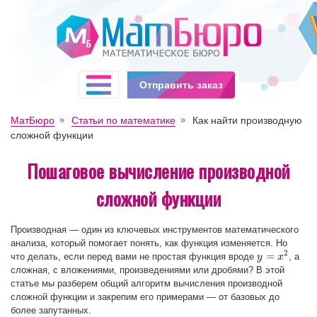
Отправить заказ
МатБюро
Статьи по математике
Как найти производную
сложной функции
Пошаговое вычисление производной
сложной функции
Производная — один из ключевых инструментов математического
анализа, который помогает понять, как функция изменяется. Но
2
=
что делать, если перед вами не простая функция вроде
, а
y
y
=
x
2
x
сложная, с вложениями, произведениями или дробями? В этой
статье мы разберем общий алгоритм вычисления производной
сложной функции и закрепим его примерами — от базовых до
более запутанных.