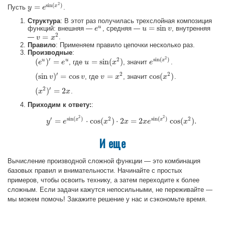
2
sin
(
)
=
x
Пусть
.
y
y
=
e
sin
e
(
x
2
)
Структура
: В этот раз получилась трехслойная композиция
=
sin
u
функций: внешняя —
, средняя —
, внутренняя
e
e
u
u
u
=
sin
v
v
2
=
—
.
v
v
=
x
2
x
Правило
: Применяем правило цепочки несколько раз.
Производные
:
2
′
2
sin
(
)
(
)
=
=
sin
(
)
u
u
x
, где
, значит
.
(
e
e
u
)
′
=
e
u
e
u
u
=
sin
(
x
2
)
x
e
e
sin
(
x
2
)
′
2
2
(
sin
)
=
cos
=
cos
(
)
, где
, значит
.
(
sin
v
v
)
′
=
cos
v
v
v
v
=
x
2
x
cos
(
x
x
2
)
2
′
(
)
=
2
.
(
x
x
2
)
′
=
2
x
x
Приходим к ответу:
:
2
2
′
sin
(
)
2
sin
(
)
2
x
x
=
⋅
cos
(
)
⋅
2
=
2
cos
(
)
.
y
y
e
′
=
e
sin
(
x
2
)
⋅
cos
x
(
x
2
)
⋅
2
x
x
=
2
x
e
sin
x
e
(
x
2
)
cos
(
x
2
)
.
x
И еще
Вычисление производной сложной функции — это комбинация
базовых правил и внимательности. Начинайте с простых
примеров, чтобы освоить технику, а затем переходите к более
сложным. Если задачи кажутся непосильными, не переживайте —
мы можем помочь! Закажите решение у нас и сэкономьте время.