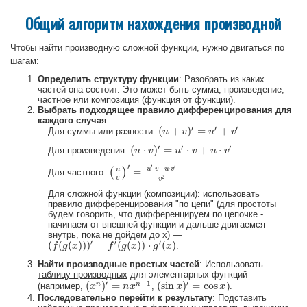
Общий алгоритм нахождения производной
Чтобы найти производную сложной функции, нужно двигаться по
шагам:
Определить структуру функции
: Разобрать из каких
частей она состоит. Это может быть сумма, произведение,
частное или композиция (функция от функции).
Выбрать подходящее правило дифференцирования для
каждого случая
:
′
′
′
(
+
)
=
+
Для суммы или разности:
.
(
u
u
+
v
)
′
=
v
u
′
+
v
′
u
v
′
′
′
(
⋅
)
=
⋅
+
⋅
Для произведения:
.
(
u
u
⋅
v
)
′
v
=
u
′
⋅
v
+
u
u
⋅
v
′
v
u
v
′
′
′
⋅
−
⋅
u
v
u
v
u
=
(
)
Для частного:
.
(
u
v
)
′
=
u
′
⋅
v
−
u
⋅
v
′
v
2
2
v
v
Для сложной функции (композиции): использовать
правило дифференцирования "по цепи" (для простоты
будем говорить, что дифференцируем по цепочке -
начинаем от внешней функции и дальше двигаемся
внутрь, пока не дойдем до x) —
′
′
′
(
(
(
)
)
)
=
(
(
)
)
⋅
(
)
.
(
f
f
(
g
(
g
x
)
)
x
)
′
=
f
′
(
g
(
x
)
)
f
⋅
g
′
(
x
g
)
x
g
x
Найти производные простых частей
: Использовать
таблицу производных
для элементарных функций
′
−
1
′
(
)
=
(
sin
)
=
cos
n
n
(например,
,
).
(
x
x
n
)
′
=
n
x
n
−
n
1
x
(
sin
x
x
)
′
=
cos
x
x
Последовательно перейти к результату
: Подставить