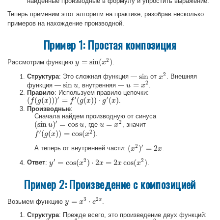
найденные производные в формулу и упростить выражение.
Теперь применим этот алгоритм на практике, разобрав несколько
примеров на нахождение производной.
Пример 1: Простая композиция
2
=
sin
(
)
Рассмотрим функцию
.
y
y
=
sin
(
x
2
)
x
2
sin
Структура
: Это сложная функция —
от
. Внешняя
sin
x
x
2
2
sin
=
функция —
, внутренняя —
.
sin
u
u
u
u
=
x
2
x
Правило
: Используем правило цепочки:
′
′
′
(
(
(
)
)
)
=
(
(
)
)
⋅
(
)
.
(
f
f
(
g
(
g
x
)
)
x
)
′
=
f
′
(
g
(
x
)
)
f
⋅
g
′
(
x
g
)
x
g
x
Производные
:
Сначала найдем производную от синуса
′
2
(
sin
)
=
cos
=
, где
, значит
(
sin
u
u
)
′
=
cos
u
u
u
u
=
x
2
x
′
2
(
(
)
)
=
cos
(
)
.
f
f
′
(
g
(
g
x
)
)
x
=
cos
(
x
2
)
x
2
′
(
)
=
2
А теперь от внутренней части:
.
(
x
x
2
)
′
=
2
x
x
′
2
2
=
cos
(
)
⋅
2
=
2
cos
(
)
Ответ
:
.
y
y
′
=
cos
(
x
2
)
⋅
x
2
x
=
2
x
cos
x
(
x
2
)
x
x
Пример 2: Произведение с композицией
3
2
=
⋅
x
Возьмем функцию
.
y
y
=
x
3
x
⋅
e
2
x
e
Структура
: Прежде всего, это произведение двух функций: