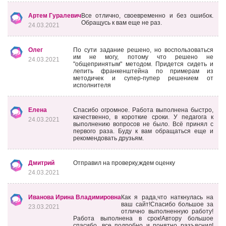
Артем Гуралевич
Все отлично, своевременно и без ошибок.
Обращусь к вам еще не раз.
24.03.2021
Олег
По сути задание решено, но воспользоваться
им не могу, потому что решено не
24.03.2021
"общепринятым" методом. Придется сидеть и
лепить франкенштейна по примерам из
методичек и супер-пупер решением от
исполнителя
Елена
Спасибо огромное. Работа выполнена быстро,
качественно, в короткие сроки. У педагога к
24.03.2021
выполнению вопросов не было. Всё принял с
первого раза. Буду к вам обращаться еще и
рекомендовать друзьям.
Дмитрий
Отправил на проверку,ждем оценку
24.03.2021
Иванова Ирина Владимировна
Как я рада,что наткнулась на
ваш сайт!Спасибо большое за
23.03.2021
отлично выполненную работу!
Работа выполнена в срок!Автору большое
спасибо, все подробно и понятно разъяснил!