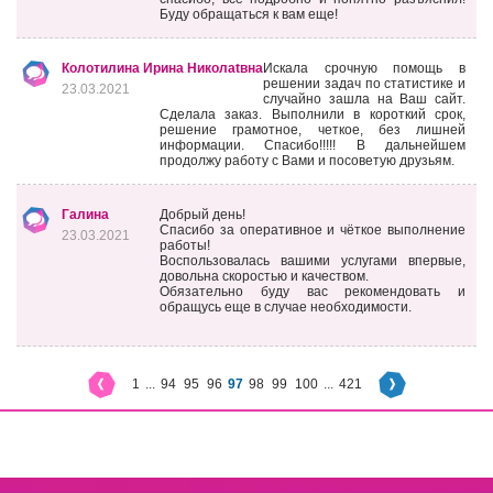
Буду обращаться к вам еще!
Колотилина Ирина Николаtвна
Искала срочную помощь в
решении задач по статистике и
23.03.2021
случайно зашла на Ваш сайт.
Сделала заказ. Выполнили в короткий срок,
решение грамотное, четкое, без лишней
информации. Спасибо!!!!! В дальнейшем
продолжу работу с Вами и посоветую друзьям.
Галина
Добрый день!
Спасибо за оперативное и чёткое выполнение
23.03.2021
работы!
Воспользовалась вашими услугами впервые,
довольна скоростью и качеством.
Обязательно буду вас рекомендовать и
обращусь еще в случае необходимости.
1
...
94
95
96
97
98
99
100
...
421