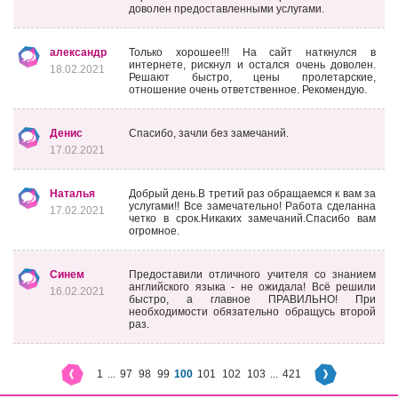
доволен предоставленными услугами.
александр
Только хорошее!!! На сайт наткнулся в
интернете, рискнул и остался очень доволен.
18.02.2021
Решают быстро, цены пролетарские,
отношение очень ответственное. Рекомендую.
Денис
Спасибо, зачли без замечаний.
17.02.2021
Наталья
Добрый день.В третий раз обращаемся к вам за
услугами!! Все замечательно! Работа сделанна
17.02.2021
четко в срок.Никаких замечаний.Спасибо вам
огромное.
Синем
Предоставили отличного учителя со знанием
английского языка - не ожидала! Всё решили
16.02.2021
быстро, а главное ПРАВИЛЬНО! При
необходимости обязательно обращусь второй
раз.
1
...
97
98
99
100
101
102
103
...
421