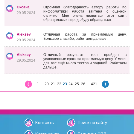
Оксана
Огромная благодарность автору работы по
информатике! Работа зачтена с оценкой
29.05.2024
отлично! Мне очень нравиться этот сайт,
обращалась и впредь буду обращаться.
Aleksey
Отличная работа за приемлемую цену.
Большое спасибо, работаем дальше.
29.05.2024
Aleksey
Отличный результат, тест пройден в
условленные сроки за приемлемую цену. У меня
29.05.2024
для вас ещё много тестов и заданий. Работаем
дальше.
1
...
20
21
22
23
24
25
26
...
421
Контакты
Поиск по сайту