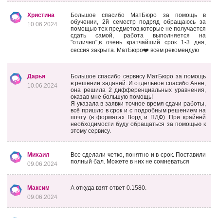
Христина
Большое спасибо МатБюро за помощь в
обучении, 2й семестр подряд обращаюсь за
10.06.2024
помощью тех предметов,которые не получается
сдать самой, работа выполняется на
"отлично",в очень кратчайший срок 1-3 дня,
сессия закрыта. МатБюро❤️ всем рекомендую
Дарья
Большое спасибо сервису МатБюро за помощь
в решении заданий. И отдельное спасибо Анне,
10.06.2024
она решила 2 дифференциальных уравнения,
оказав мне большую помощь!
Я указала в заявки точное время сдачи работы,
всё пришло в срок и с подробным решением на
почту (в форматах Ворд и ПДФ). При крайней
необходимости буду обращаться за помощью к
этому сервису.
Михаил
Все сделали четко, понятно и в срок. Поставили
полный бал. Можете в них не сомневаться
09.06.2024
Максим
А откуда взят ответ 0.1580.
09.06.2024