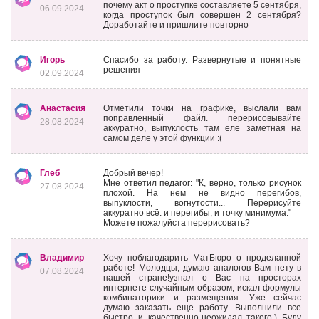
почему акт о проступке составляете 5 сентября,
06.09.2024
когда проступок был совершен 2 сентября?
Доработайте и пришлите повторно
Игорь
Спасибо за работу. Развернутые и понятные
решения
02.09.2024
Анастасия
Отметили точки на графике, выслали вам
поправленный файл. перерисовывайте
28.08.2024
аккуратно, выпуклость там еле заметная на
самом деле у этой функции :(
Глеб
Добрый вечер!
Мне ответил педагог: "К, верно, только рисунок
27.08.2024
плохой. На нем не видно перегибов,
выпуклости, вогнутости... Перерисуйте
аккуратно всё: и перегибы, и точку минимума."
Можете пожалуйста перерисовать?
Владимир
Хочу поблагодарить МатБюро о проделанной
работе! Молодцы, думаю аналогов Вам нету в
07.08.2024
нашей стране!узнал о Вас на просторах
интернете случайным образом, искал формулы
комбинаторики и размещения. Уже сейчас
думаю заказать еще работу. Выполнили все
быстро и качественно-неожидал такого.) Буду