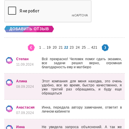
ДОБАВИТЬ ОТЗЫВ
1
...
19
20
21
22
23
24
25
...
421
Степан
Всë прекрасно! Человек помог сдать экзамен,
все задачи решил верно, огромная
11.09.2024
благодарность ему и матбюро
Алина
Этот компания для меня находка, это очень
удобно, все во время, быстро качественно, я
08.09.2024
уже третий раз обращаюсь, и буду еще
обращаться
Анастасия
Инна, передала автору замечание, ответит в
личном кабинете
07.09.2024
Инна
Не увидела запроса объяснений. А так же