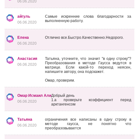
06.06.2020
айгуль
Самые искренние слова благодарности за
выполненную работу.
06.06.2020
Елена
Отлично все.Быстро.Качественно.Недорого.
06.06.2020
Анастасия
Татьяна, уточните, что значит "в одну строку"?
Преобразования в методе Гаусса ведутся в
06.06.2020
матрице. Если какой-то переход неясен,
напишите автору, она подскажет.
Омар, проверим.
Омар Исмаил Али
Добрый день
1.а проверьте коэффициент перед
06.06.2020
арктангенсом
Татьяна
ограничения все написаны в одну строку в
методе гаусса, не понятно что
06.06.2020
преобразовывается