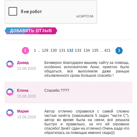
ДОБАВИТЬ ОТЗЫВ
1
...
129
130
131
132
133
134
135
...
421
Давид
Безмерно благодарен вашему сайту за помощь,
особенно исполнителю Анне, приятно было
15.06.2020
общаться, все выполнили даже раньше
объявленного срока большое спасибо !
Елена
Спасибо ????
15.06.2020
Мария
Автор отлично справился с самой сложно
частью зачёта (заказывала 5 задач "части С"),
15.06.2020
автор во время была на связи, всё решала
быстро и правильно, за что ей огромное
спасибо! Зачёт сдан на отлично) Очень рада что
обратилась за помощью именно сюда)))