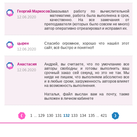
Георгий Маркосов
Заказывал работу по вычислительной
математике, работа была выполнена в срок,
12.06.2020
качественно. На все замечания от
преподавателя (которых было совсем не много)
автор оперативно отреагировал и исправил их.
цырен
Спасибо огромное, хорошо что нашёл этот
сайт, всё быстро и понятно!!
12.06.2020
Анастасия
Андрей, вы считаете, что по умочланию все
авторы свободны и готовы выполнить ваш
12.06.2020
срочный заказ сей секунд, но это не так. Мы
нигде не пишем, что выполняем абсолютно все
и в любые сроки, загруженность авторов влияет
на возможность выполнения.
Наталья, файл выслан вам на почту, также
выложен в личном кабинете
1
...
129
130
131
132
133
134
135
...
421