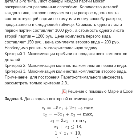
детали 3-го типа. Лист фанеры каждой партии может
раскраиваться различными способами. Количество деталей
каждого типа, которое получается при раскрое одного листа
соответствующей партии по тому или иному способу раскроя,
представлено в следующей таблице. Стоимость одного листа
первой партии составляет 1000 руб., а стоимость одного листа
второй партии – 1200 руб. Цена комплекта первого вида
составляет 150 руб., цена комплекта второго вида – 200 руб.
Необходимо решить многокритериальную задачу.
Критерий 1. Максимизация прибыли от продажи всех комплектов
деталей.
Критерий 2. Максимизация количества комплектов первого вида.
Критерий 3. Максимизация количества комплектов второго вида.
Примечание: для построения Парето-оптимального множества
рассмотреть только критерии 2,3..
Решение с помощью Maple и Excel
Задача 4.
Дана задача векторной оптимизации:
=
−
5
+
2
→
max
,
z
1
=
−
5
x
1
+
2
x
2
→
max
,
z
z
2
=
−
3
x
1
+
x
x
2
→
max
x
,
z
3
=
3
x
1
→
max
,
x
1
+
x
2
≤
18
,
1
≤
x
1
≤
10
1
1
2
=
−
3
+
→
max
,
z
x
x
2
1
2
=
3
→
max
,
z
x
3
1
+
≤
18
,
x
x
1
2
1
≤
≤
10
,
x
1