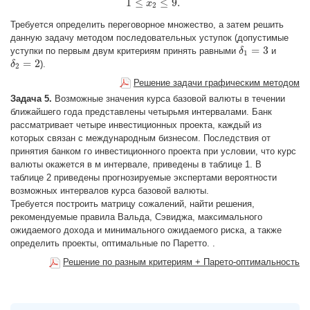
1
≤
≤
9.
x
2
Требуется определить переговорное множество, а затем решить
данную задачу методом последовательных уступок (допустимые
=
3
уступки по первым двум критериям принять равными
и
δ
δ
1
=
3
1
=
2
).
δ
δ
2
=
2
2
Решение задачи графическим методом
Задача 5.
Возможные значения курса базовой валюты в течении
ближайшего года представлены четырьмя интервалами. Банк
рассматривает четыре инвестиционных проекта, каждый из
которых связан с международным бизнесом. Последствия от
принятия банком го инвестиционного проекта при условии, что курс
валюты окажется в м интервале, приведены в таблице 1. В
таблице 2 приведены прогнозируемые экспертами вероятности
возможных интервалов курса базовой валюты.
Требуется построить матрицу сожалений, найти решения,
рекомендуемые правила Вальда, Сэвиджа, максимального
ожидаемого дохода и минимального ожидаемого риска, а также
определить проекты, оптимальные по Паретто. .
Решение по разным критериям + Парето-оптимальность