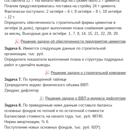
составляла 22 т. На начало месяца на стройке было 2 т цемента.
Планом предусматривалась поставка на стройку 24 т цемента.
Фактически поступило: 2 октября – 6 т, 8 октября – 8 т, 18 октября
– 12 т.
Определить обеспеченность строительной фирмы цементом в
октябре (в днях), процент выполнения плана снабжения цементом
за месяц. Выходные дни в октябре: 1, 7, 8, 14, 15, 21, 22, 28, 29.
Решение задачи об обеспеченности предприятия цементом
Задача 6.
Имеются следующие данные по строительной
организации, тыс. руб.
Определите показатели выполнения плана и структуры подрядных
работ и сделайте выводы.
Решение задачи о строительной компании
Задача 7.
По приведенной таблице
1)определите индекс физического объема ВВП
2)индекс дефлятор
Решение задачи о ВВП и индексе дефляторе
Задача 8.
По приведенным ниже данным составьте балансы
основных фондов по полной и по остаточной стоимости:
Балансовая стоимость на начало года, тыс. руб. 98745.
Норма амортизации, % 6.
Поступление новых основных фондов, тыс. руб. 920*).