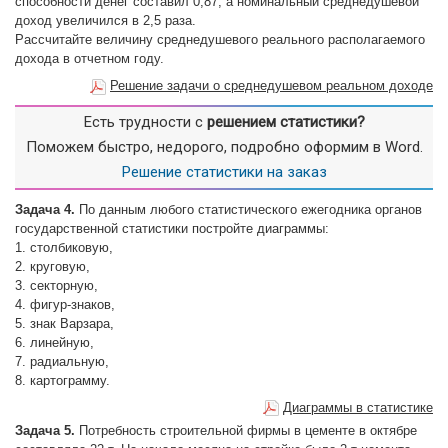
способности денег составил 0,87, а номинальный среднедушевой
доход увеличился в 2,5 раза.
Рассчитайте величину среднедушевого реального располагаемого
дохода в отчетном году.
Решение задачи о среднедушевом реальном доходе
Есть трудности с
решением статистики?
Поможем быстро, недорого, подробно оформим в Word.
Решение статистики на заказ
Задача 4.
По данным любого статистического ежегодника органов
государственной статистики постройте диаграммы:
1. столбиковую,
2. круговую,
3. секторную,
4. фигур-знаков,
5. знак Варзара,
6. линейную,
7. радиальную,
8. картограмму.
Диаграммы в статистике
Задача 5.
Потребность строительной фирмы в цементе в октябре