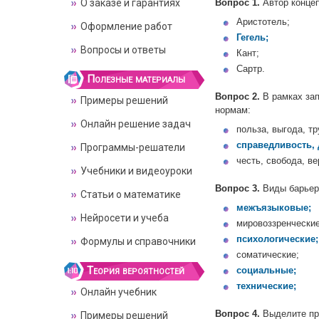
О заказе и гарантиях
Вопрос 1.
Автор концеп
Аристотель;
Оформление работ
Гегель;
Вопросы и ответы
Кант;
Сартр.
Полезные материалы
Вопрос 2.
В рамках зап
Примеры решений
нормам:
Онлайн решение задач
польза, выгода, т
справедливость, 
Программы-решатели
честь, свобода, ве
Учебники и видеоуроки
Вопрос 3.
Виды барьеро
Статьи о математике
межъязыковые;
Нейросети и учеба
мировоззренческие
психологические;
Формулы и справочники
соматические;
Теория вероятностей
социальные;
технические;
Онлайн учебник
Вопрос 4.
Выделите при
Примеры решений