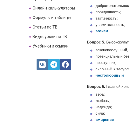
доброжелательнос
Онлайн калькуляторы
порядочность;
Формулы и таблицы
тактичность;
уважительность;
Статьи по ТВ
эгоизм
Видеоуроки по ТВ
Вопрос 5.
Высококульту
Учебники и ссылки
законопослушный,
потенциальный бе
преступник;
склонный к злоуп
честолюбивый
Вопрос 6.
Главной хрис
вера;
любовь;
надежда;
сила;
смирение