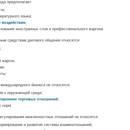
еда предполагает:
ти;
ературного языка;
 воздействие;
ьзование иностранных слов и профессионального жаргона
ным средствам делового общения относятся:
;
 жаргон;
ии;
кты
международного бизнеса не относятся:
ие к окружающей среде;
торонних торговых отношений;
х норм
егулирования межличностных отношений не относится:
ормирование и развитие системы взаимоотношений;