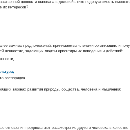
авственной ценности основана в деловой этике недопустимость вмешат
е их интересов?
олее важных предположений, принимаемых членами организации, и пол
ей ценностях, задающих людям ориентиры их поведения и действий:
анности;
льтура;
го распорядка
общих законах развития природы, общества, человека и мышления:
е отношения предполагают рассмотрение другого человека в качестве