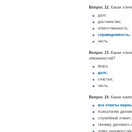
Вопрос 12.
Какая этиче
долг;
достоинство;
ответственность;
справедливость;
честь
Вопрос 13.
Какая этиче
обязанностей?
благо;
долг;
счастье;
честь
Вопрос 14.
Какие компо
все ответы верны
психологию делов
служебный этикет;
технику делового 
этику делового об