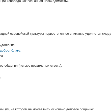
ции «свобода как познанная необходимость»:
адной европейской культуры первостепенное внимание уделяется сле
рудолюбие;
добро, благо;
ра.
в общения (четыре правильных ответа):
;
нцип, на котором не может быть основано деловое общение: