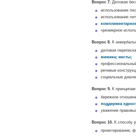
Вопрос 7.
Деловая бес
использование лес
использование лит
комплиментарное
чрезмерное испол
Вопрос 8.
К невербаль
деловая переписка
мимика; жесты;
профессиональный
речевые конструкц
социальные диале
Вопрос 9.
К принципам 
бережное отношен
поддержка однос
уважение правовы
Вопрос 10.
К способу р
проектирование, ф