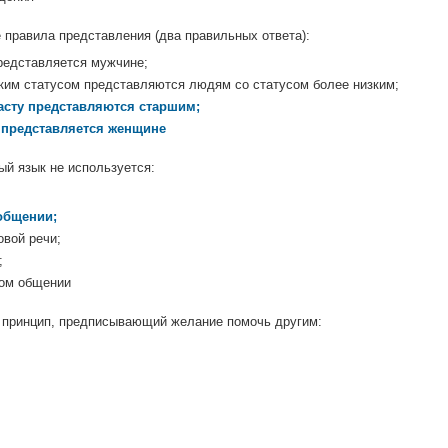
правила представления (два правильных ответа):
редставляется мужчине;
ким статусом представляются людям со статусом более низким;
асту представляются старшим;
представляется женщине
й язык не используется:
общении;
вой речи;
;
ом общении
принцип, предписывающий желание помочь другим: