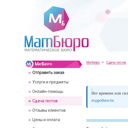
МатБюро
Сдача тестов
МатБюро
Отправить заказ
Услуги и предметы
Онлайн-помощь
Нет времени или сил
подробности
.
Сдача тестов
Отзывы клиентов
Цены и оплата