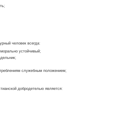
ть;
рный человек всегда:
 морально устойчивый;
здельник;
отреблениям служебным положением;
тианской добродетелью является: