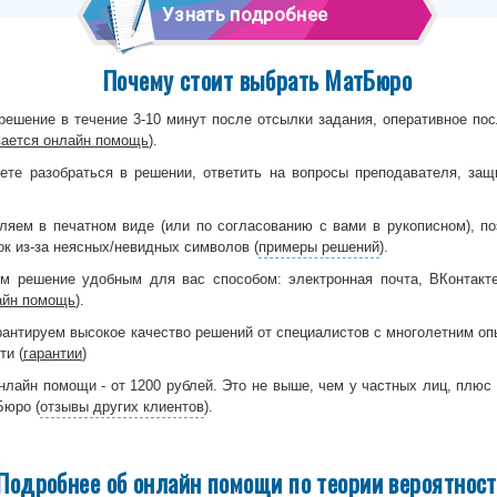
Узнать подробнее
Почему стоит выбрать МатБюро
решение в течение 3-10 минут после отсылки задания, оперативное п
вается онлайн помощь
).
те разобраться в решении, ответить на вопросы преподавателя, защи
яем в печатном виде (или по согласованию с вами в рукописном), по
к из-за неясных/невидных символов (
примеры решений
).
 решение удобным для вас способом: электронная почта, ВКонтакте,
айн помощь
).
антируем высокое качество решений от специалистов с многолетним оп
ти (
гарантии
)
нлайн помощи - от 1200 рублей. Это не выше, чем у частных лиц, плюс
Бюро (
отзывы других клиентов
).
Подробнее об онлайн помощи по теории вероятнос