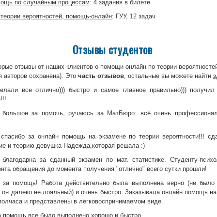
ощь по случайным процессам
: 4 задания в билете
 теории вероятностей, помощь-онлайн
: ГУУ, 12 задач
Отзывы студентов
орые отзывы от наших клиентов о помощи онлайн по теории вероятносте
я авторов сохранена). Это
часть отзывов
, остальные вы можете найти
з
елали все отлично))) быстро и самое главное правильно))) получил 
!!
 большое за помочь, ручаюсь за МатБюро: всё очень профессионал
спасибо за онлайн помощь на экзамене по теории вероятности!!! сд
ие и теорию девушка Надежда,которая решала :)
 благодарна за сданный экзамен по мат. статистике. Студенту-псих
нта обращения до момента получения "отлично" всего сутки прошли!
 за помощь! Работа действительно была выполнена верно (не было 
 он далеко не лояльный) и очень быстро. Заказывала онлайн помощь на
полчаса и представлены в легковоспринимаемом виде.
а помощь.все было выполнено хорошо и быстро.