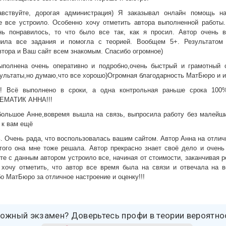
авствуйте, дорогая администрация) Я заказывал онлайн помощь н
е все устроило. Особенно хочу отметить автора выполненной работы.
ь понравилось, то что было все так, как я просил. Автор очень в
шила все задания и помогла с теорией. Вообщем 5+. Результатом
втора и Ваш сайт всем знакомым. Спасибо огромное)
ыполнена очень оперативно и подробно,очень быстрый и грамотный 
езультаты,но думаю,что все хорошо)Огромная благодарность МатБюро и 
! Всё выполнено в сроки, а одна контрольная раньше срока 100%
МАТИК АННА!!!
большое Анне,вовремя вышла на связь, выпросила работу без малейши
 к вам ещё
. Очень рада, что воспользовалась вашим сайтом. Автор Анна на отлич
этого она мне тоже решала. Автор прекрасно знает своё дело и очень 
оте с данным автором устроило все, начиная от стоимости, заканчивая
 хочу отметить, что автор все время была на связи и отвечала на 
о МатБюро за отличное настроение и оценку!!!
ожный экзамен? Доверьтесь профи в теории вероятно