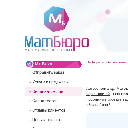
МатБюро
Онлайн помо
МатБюро
Отправить заказ
Услуги и предметы
Авторы команды МатБюр
Онлайн-помощь
вероятностей
- наш
про
проконсультировать ва
Сдача тестов
обращайтесь!
Отзывы клиентов
Цены и оплата