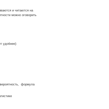
и
ваются и читаются на
ятности можно оговорить
т удобнее):
 вероятность, формула
атистике