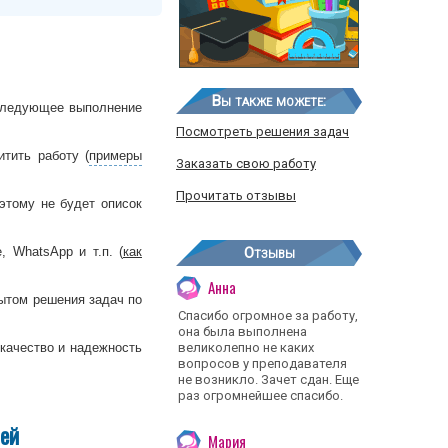
Вы также можете:
оследующее выполнение
Посмотреть решения задач
тить работу (
примеры
Заказать свою работу
Прочитать отзывы
этому не будет описок
 WhatsApp и т.п. (
как
Отзывы
Анна
ытом решения задач по
Спасибо огромное за работу,
она была выполнена
 качество и надежность
великолепно не каких
вопросов у преподавателя
не возникло. Зачет сдан. Еще
раз огромнейшее спасибо.
тей
Мария