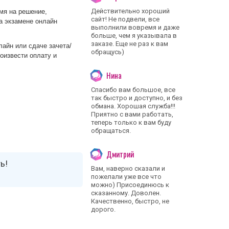
Действительно хороший
мя на решение,
сайт! Не подвели, все
а экзамене онлайн
выполнили вовремя и даже
больше, чем я указывала в
заказе. Еще не раз к вам
айн или сдаче зачета/
обращусь)
роизвести оплату и
Нина
Спасибо вам большое, все
так быстро и доступно, и без
обмана. Хорошая служба!!!
Приятно с вами работать,
теперь только к вам буду
обращаться.
Дмитрий
ь!
Вам, наверно сказали и
пожелали уже все что
можно) Присоединюсь к
сказанному. Доволен.
Качественно, быстро, не
дорого.