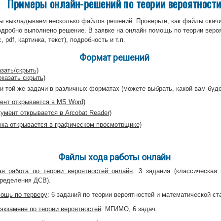
Примеры онлайн-решений по теории вероятност
ы выкладываем несколько файлов решений. Проверьте, как файлы скачи
одробно выполнено решение. В заявке на онлайн помощь по теории веро
 pdf, картинка, текст), подробность и т.п.
Формат решений
зать/скрыть)
казать скрыть)
и той же задачи в различных форматах (можете выбрать, какой вам буде
ент открывается в MS Word)
кумент открывается в Arcobat Reader)
нка открывается в графическом просмотрщике)
Файлы хода работы онлайн
ая работа по теории вероятностей онлайн
: 3 задания (классическая
пределения ДСВ).
ощь по терверу
: 6 заданий по теории вероятностей и математической ст
экзамене по теории вероятностей
: МГИМО, 6 задач.