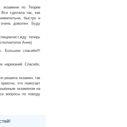
а экзамене по Теории
 Все сделала так, как
нимательна, быстро и
 очень доволен. Буду
специалист,жду теперь
исполнителю Анне)
. Большое спасибо!!!
х нареканий. Спасибо,
но решила экзамен, так
приятно, что помогает
 решённым экзаменом на
все вопросы по поводу
стей!