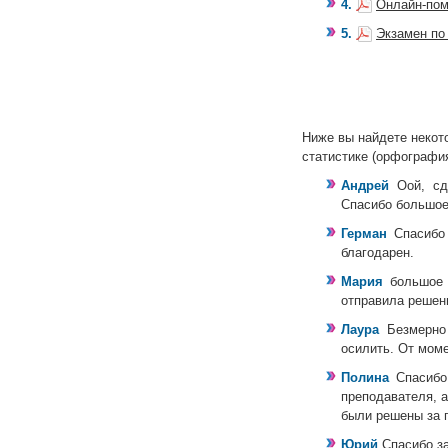
4.
Онлайн-пом
5.
Экзамен по
Ниже вы найдете некот
статистике (орфографи
Андрей
Оой, сд
Спасибо большое!
Герман
Спасибо
благодарен.
Мария
большое 
отправила решен
Лаура
Безмерно
осилить. От моме
Полина
Спасибо
преподавателя, а
были решены за 
Юрий
Спасибо з