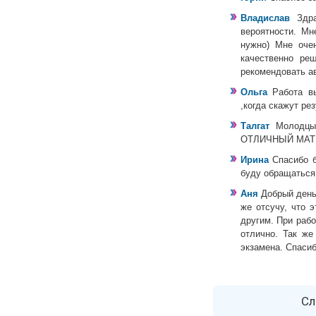
Владислав
Здр
вероятности. Мн
нужно) Мне очен
качественно ре
рекомендовать а
Ольга
Работа в
,когда скажут р
Талгат
Молодцы
ОТЛИЧНЫЙ МАТЕ
Ирина
Спасибо 
буду обращаться
Аня
Добрый день
же отсучу, что 
другим. При раб
отлично. Так же
экзамена. Спасиб
Сл