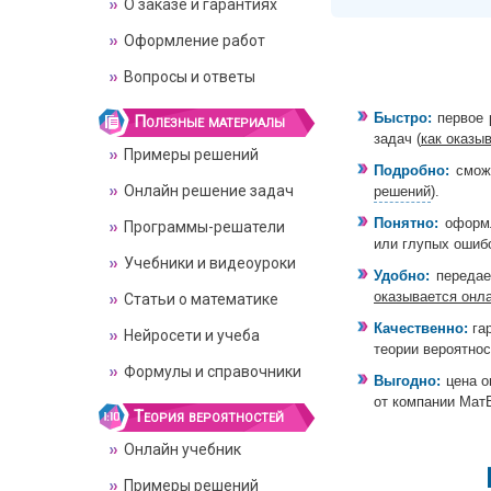
О заказе и гарантиях
Оформление работ
Вопросы и ответы
Быстро:
первое 
Полезные материалы
задач (
как оказы
Примеры решений
Подробно:
сможе
Онлайн решение задач
решений
).
Понятно:
оформл
Программы-решатели
или глупых ошибо
Учебники и видеоуроки
Удобно:
передаем
оказывается онл
Статьи о математике
Качественно:
гар
Нейросети и учеба
теории вероятнос
Формулы и справочники
Выгодно:
цена о
от компании Мат
Теория вероятностей
Онлайн учебник
Примеры решений