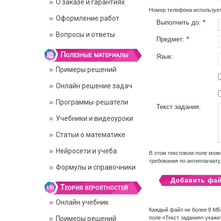
О заказе и гарантиях
Номер телефона использует
Оформление работ
Выполнить до:
*
Вопросы и ответы
Предмет:
*
Полезные материалы
Язык:
Примеры решений
Онлайн решение задач
Программы-решатели
Текст задания:
Учебники и видеоуроки
Статьи о математике
Нейросети и учеба
В этом текстовом поле можн
требования по антиплагиату
Формулы и справочники
Добавить фа
Теория вероятностей
Онлайн учебник
Каждый файл не более 8 МБ
Примеры решений
поле «Текст задания» укажи