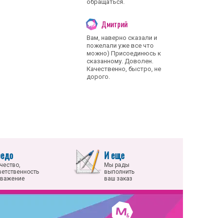
обращаться.
Дмитрий
Вам, наверно сказали и
пожелали уже все что
можно) Присоединюсь к
сказанному. Доволен.
Качественно, быстро, не
дорого.
редо
И еще
чество,
Мы рады
ветственность
выполнить
уважение
ваш заказ