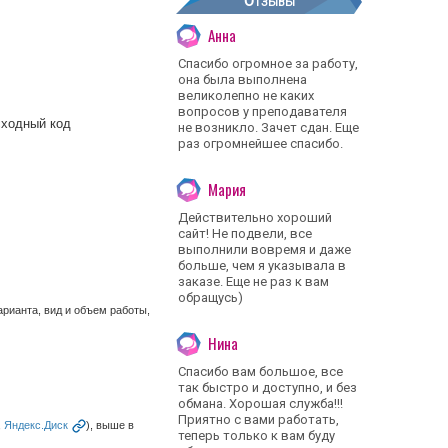
Отзывы
Анна
Спасибо огромное за работу,
она была выполнена
великолепно не каких
вопросов у преподавателя
ходный код
не возникло. Зачет сдан. Еще
раз огромнейшее спасибо.
Мария
Действительно хороший
сайт! Не подвели, все
выполнили вовремя и даже
больше, чем я указывала в
заказе. Еще не раз к вам
обращусь)
рианта, вид и объем работы,
Нина
Спасибо вам большое, все
так быстро и доступно, и без
обмана. Хорошая служба!!!
Приятно с вами работать,
,
Яндекс.Диск
), выше в
теперь только к вам буду