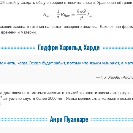
Эйнштейну создать общую теорию относительности. Уравнения её гравит
1
8
π
G
−
=
R
R
μ
ν
−
1
2
R
R
g
g
μ
ν
=
8
π
G
c
4
T
μ
T
ν
μ
ν
μ
ν
μ
ν
2
4
c
жение закона тяготения на языке тензорного анализа. Лаконичная форм
 времени и материи.
Годфри Харольд Харди
омнить, когда Эсхил будет забыт, потому что языки умирают, а ма
— Г. Х. Харди, «Апо
л долговечность математических открытий краткости жизни литературы
2
актуально спустя более 2000 лет. Языки меняются, а математические
r
ы.
Анри Пуанкаре