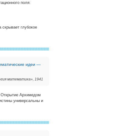
ационного поля:
а скрывает глубокое
тематические идеи —
логия математика», 1941
. Открытие Архимедом
 истины универсальны и