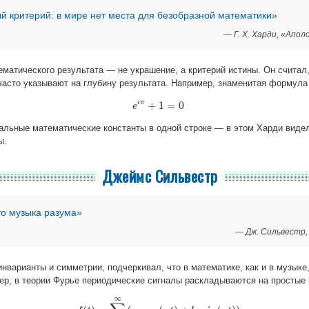
й критерий: в мире нет места для безобразной математики»
— Г. Х. Харди, «Апо
матического результата — не украшение, а критерий истины. Он считал,
часто указывают на глубину результата. Например, знаменитая формула
i
π
+
1
=
0
e
e
i
π
+
1
=
0
льные математические константы в одной строке — в этом Харди виде
ы.
Джеймс Сильвестр
о музыка разума»
— Дж. Сильвестр,
нварианты и симметрии, подчеркивал, что в математике, как и в музыке
ер, в теории Фурье периодические сигналы раскладываются на простые 
∞