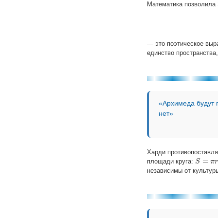
Математика позволила 
— это поэтическое выра
единство пространства,
«Архимеда будут п
нет»
Харди противопоставля
=
площади круга:
S
S
=
π
r
2
π
независимы от культур