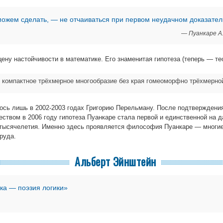
можем сделать, — не отчаиваться при первом неудачном доказател
— Пуанкаре А.
ену настойчивости в математике. Его знаменитая гипотеза (теперь — те
 компактное трёхмерное многообразие без края гомеоморфно трёхмерно
лось лишь в 2002-2003 годах Григорию Перельману. После подтверждени
ством в 2006 году гипотеза Пуанкаре стала первой и единственной на д
 тысячелетия. Именно здесь проявляется философия Пуанкаре — многие
руда.
Альберт Эйнштейн
ка — поэзия логики»