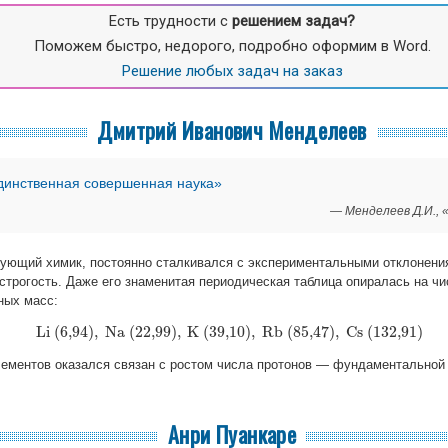
Есть трудности с
решением задач?
Поможем быстро, недорого, подробно оформим в Word.
Решение любых задач на заказ
Дмитрий Иванович Менделеев
динственная совершенная наука»
— Менделеев Д.И., 
кующий химик, постоянно сталкивался с экспериментальными отклонени
строгость. Даже его знаменитая периодическая таблица опиралась на ч
ных масс:
Li (6,94)
,
Na (22,99)
,
K (39,10)
,
Rb (85,47)
,
Cs (132,91)
Li (6,94)
,
Na (22,99)
,
K (39,10)
,
Rb (85,47)
,
Cs (132,91)
лементов оказался связан с ростом числа протонов — фундаментальной
Анри Пуанкаре