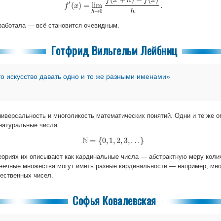
f
x
h
f
x
′
(
)
=
lim
.
f
x
f
′
(
x
)
=
lim
h
→
0
f
(
x
+
h
)
−
f
(
x
)
h
.
h
→
0
h
аработала — всё становится очевидным.
Готфрид Вильгельм Лейбниц
о искусство давать одно и то же разными именами»
ниверсальность и многоликость математических понятий. Одни и те же 
 натуральные числа:
N
=
{
0
,
1
,
2
,
3
,
…
}
N
=
{
0
,
1
,
2
,
3
,
…
}
еориях их описывают как кардинальные числа — абстрактную меру коли
нечные множества могут иметь разные кардинальности — например, мн
ественных чисел.
Софья Ковалевская