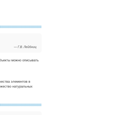
— Г.В. Лейбниц
объекты можно описывать
чества элементов в
ожество натуральных