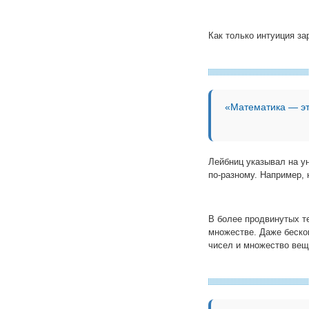
Как только интуиция з
«Математика — эт
Лейбниц указывал на у
по-разному. Например,
В более продвинутых т
множестве. Даже беско
чисел и множество вещ