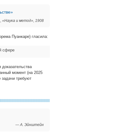
ьстве»
, «Наука и метод», 1908
орема Пуанкаре) гласила:
й сфере
я доказательства
анный момент (на 2025
 задачи требуют
— А. Эйнштейн