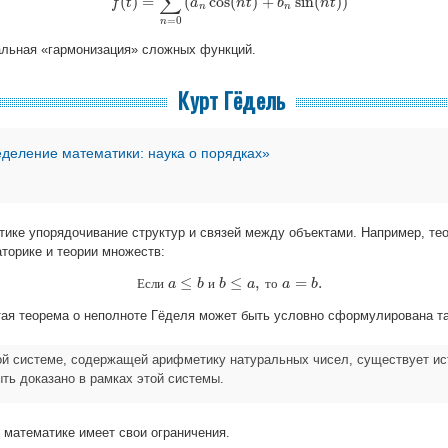
∑
(
)
=
(
cos
(
)
+
sin
(
)
)
f
t
f
(
t
)
=
∑
n
=
0
a
∞
(
a
n
cos
n
(
n
t
t
)
+
b
n
b
sin
(
n
t
)
)
n
t
n
n
=
0
n
альная «гармонизация» сложных функций.
Курт Гёдель
деление математики: наука о порядках»
тике упорядочивание структур и связей между объектами. Например, те
торике и теории множеств:
≤
≤
,
=
.
Е
с
л
и
и
т
о
Если
a
a
b
≤
b
и
b
b
≤
a
a
,
то
a
=
a
b
.
b
тая теорема о неполноте Гёделя может быть условно сформулирована та
й системе, содержащей арифметику натуральных чисел, существует ис
ыть доказано в рамках этой системы.
 математике имеет свои ограничения.