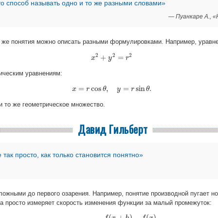
о способ называть одно и то же разными словами»
— Пуанкаре А., «
е же понятия можно описать разными формулировками. Например, уравне
2
2
2
+
=
x
x
2
+
y
y
2
=
r
2
r
ическим уравнениям:
=
cos
,
=
sin
.
x
r
x
=
r
cos
θ
θ
,
y
=
y
r
sin
θ
r
.
θ
и то же геометрическое множество.
Давид Гильберт
 так просто, как только становится понятно»
ожными до первого озарения. Например, понятие производной пугает но
на просто измеряет скорость изменения функции за малый промежуток:
(
+
)
−
(
)