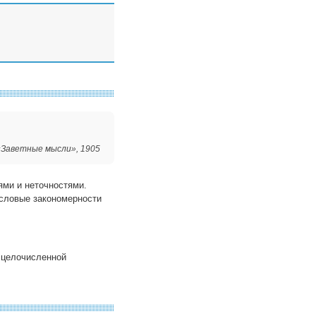
«Заветные мысли», 1905
ями и неточностями.
исловые закономерности
 целочисленной