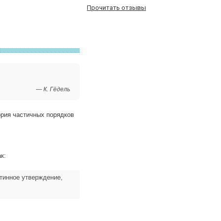
Прочитать отзывы
— К. Гёдель
ория частичных порядков
к:
тинное утверждение,