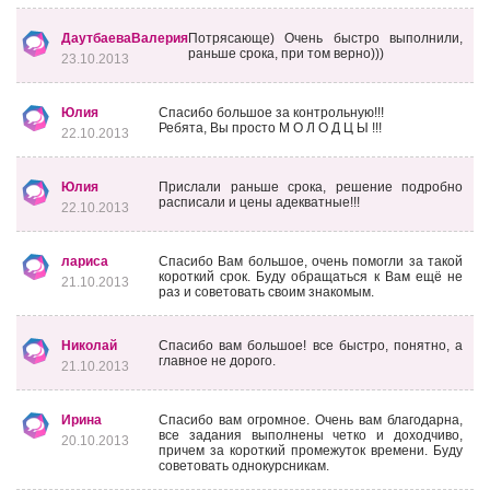
ДаутбаеваВалерия
Потрясающе) Очень быстро выполнили,
раньше срока, при том верно)))
23.10.2013
Юлия
Спасибо большое за контрольную!!!
Ребята, Вы просто М О Л О Д Ц Ы !!!
22.10.2013
Юлия
Прислали раньше срока, решение подробно
расписали и цены адекватные!!!
22.10.2013
лариса
Спасибо Вам большое, очень помогли за такой
короткий срок. Буду обращаться к Вам ещё не
21.10.2013
раз и советовать своим знакомым.
Николай
Спасибо вам большое! все быстро, понятно, а
главное не дорого.
21.10.2013
Ирина
Спасибо вам огромное. Очень вам благодарна,
все задания выполнены четко и доходчиво,
20.10.2013
причем за короткий промежуток времени. Буду
советовать однокурсникам.