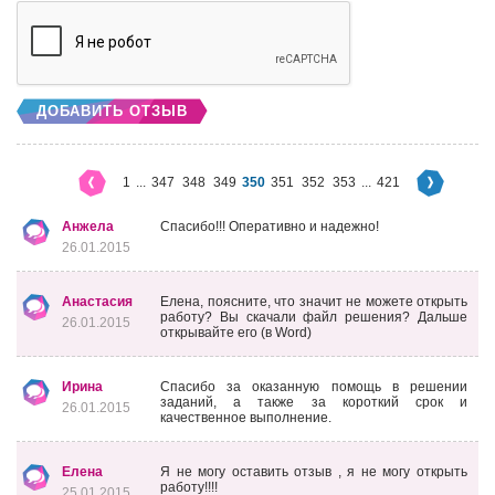
ДОБАВИТЬ ОТЗЫВ
1
...
347
348
349
350
351
352
353
...
421
Анжела
Спасибо!!! Оперативно и надежно!
26.01.2015
Анастасия
Елена, поясните, что значит не можете открыть
работу? Вы скачали файл решения? Дальше
26.01.2015
открывайте его (в Word)
Ирина
Спасибо за оказанную помощь в решении
заданий, а также за короткий срок и
26.01.2015
качественное выполнение.
Елена
Я не могу оставить отзыв , я не могу открыть
работу!!!!
25.01.2015