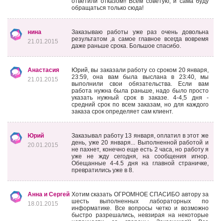
ответили отказом!! Всем советую, и сама буду
обращаться только сюда!
нина
Заказываю работы уже раз очень довольна
результатом ,а самое главное всегда вовремя
21.01.2015
даже раньше срока. Большое спасибо.
Анастасия
Юрий, вы заказали работу со сроком 20 января,
23:59, она вам была выслана в 23:40, мы
21.01.2015
выполнили свои обязательства. Если вам
работа нужна была раньше, надо было просто
указать нужный срок в заказе. 4-4,5 дня -
средний срок по всем заказам, но для каждого
заказа срок определяет сам клиент.
Юрий
Заказывал работу 13 января, оплатил в этот же
день, уже 20 января... Выполненной работой и
20.01.2015
не пахнет, конечно еще есть 2 часа, но работу я
уже не жду сегодня, на сообщения игнор.
Обещанные 4-4.5 дня на главной страничке,
превратились уже в 8.
Анна и Сергей
Хотим сказать ОГРОМНОЕ СПАСИБО автору за
шесть выполненных лабораторных по
18.01.2015
информатике. Все вопросы четко и возможно
быстро разрешались, невзирая на некоторые