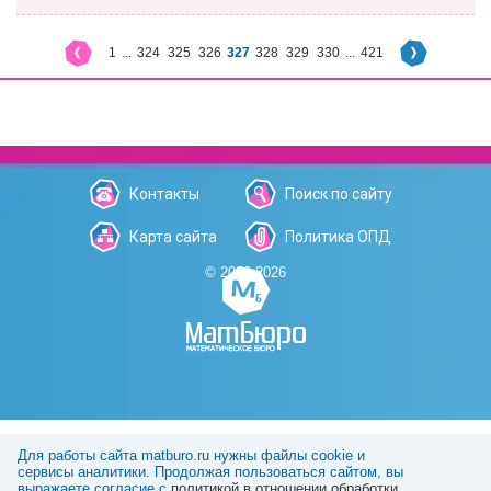
1
...
324
325
326
327
328
329
330
...
421
Контакты
Поиск по сайту
Карта сайта
Политика ОПД
© 2006-2026
Для работы сайта matburo.ru нужны файлы cookie и
сервисы аналитики. Продолжая пользоваться сайтом, вы
выражаете согласие с
политикой в отношении обработки