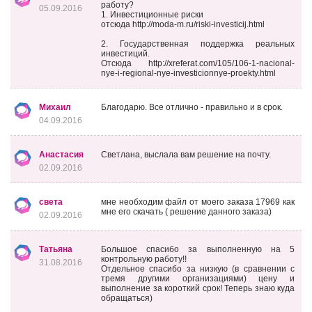
работу?
05.09.2016
1. Инвестиционные риски
отсюда http://moda-m.ru/riski-investicij.html
2. Государственная поддержка реальных
инвестиций.
Отсюда http://xreferat.com/105/106-1-nacional-
nye-i-regional-nye-investicionnye-proekty.html
Михаил
Благодарю. Все отлично - правильно и в срок.
04.09.2016
Анастасия
Светлана, выслала вам решение на почту.
02.09.2016
света
мне необходим файл от моего заказа 17969 как
мне его скачать ( решение данного заказа)
02.09.2016
Татьяна
Большое спасибо за выполненную на 5
контрольную работу!!
31.08.2016
Отдельное спасибо за низкую (в сравнении с
тремя другими организациями) цену и
выполнение за короткий срок! Теперь знаю куда
обращаться)