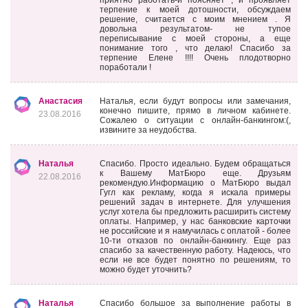
приятно работать-и поясняет , и проявляет
терпение к моей дотошности, обсуждаем
решение, считается с моим мнением . Я
довольна результатом- не тупое
переписывание с моей стороны, а еще
понимание того , что делаю! Спасибо за
терпение Елене !!!! Очень плодотворно
поработали !
Анастасия
Наталья, если будут вопросы или замечания,
конечно пишите, прямо в личном кабинете.
23.08.2016
Сожалею о ситуации с онлайн-банкингом:(,
извините за неудобства.
Наталья
Спасибо. Просто идеально. Будем обращаться
к Вашему МатБюро еще. Друзьям
22.08.2016
рекомендую.Информацию о МатБюро выдал
Гугл как рекламу, когда я искала примеры
решений задач в интернете. Для улучшения
услуг хотела бы предложить расширить систему
оплаты. Например, у нас банковские карточки
не российские и я намучилась с оплатой - более
10-ти отказов по онлайн-банкингу. Еще раз
спасибо за качественную работу. Надеюсь, что
если не все будет понятно по решениям, то
можно будет уточнить?
Наталья
Спасибо большое за выполнение работы в