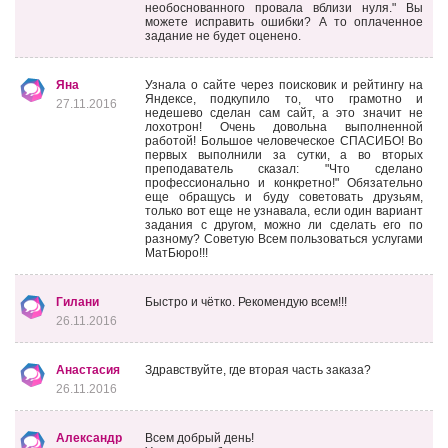
необоснованного провала вблизи нуля." Вы
можете исправить ошибки? А то оплаченное
задание не будет оценено.
Яна
Узнала о сайте через поисковик и рейтингу на
Яндексе, подкупило то, что грамотно и
27.11.2016
недешево сделан сам сайт, а это значит не
лохотрон! Очень довольна выполненной
работой! Большое человеческое СПАСИБО! Во
первых выполнили за сутки, а во вторых
преподаватель сказал: "Что сделано
профессионально и конкретно!" Обязательно
еще обращусь и буду советовать друзьям,
только вот еще не узнавала, если один вариант
задания с другом, можно ли сделать его по
разному? Советую Всем пользоваться услугами
МатБюро!!!
Гилани
Быстро и чётко. Рекомендую всем!!!
26.11.2016
Анастасия
Здравствуйте, где вторая часть заказа?
26.11.2016
Александр
Всем добрый день!