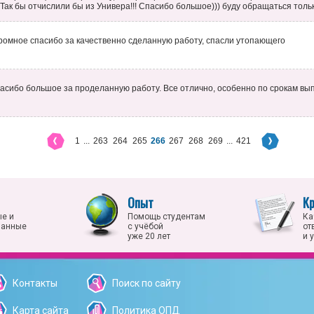
Так бы отчислили бы из Универа!!! Спасибо большое))) буду обращаться только
ромное спасибо за качественно сделанную работу, спасли утопающего
асибо большое за проделанную работу. Все отлично, особенно по срокам вы
1
...
263
264
265
266
267
268
269
...
421
Опыт
К
е и
Помощь студентам
Ка
ванные
с учёбой
от
уже 20 лет
и 
Контакты
Поиск по сайту
Карта сайта
Политика ОПД