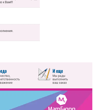
 к Вам!!!
полнения.
редо
И еще
чество,
Мы рады
ветственность
выполнить
уважение
ваш заказ