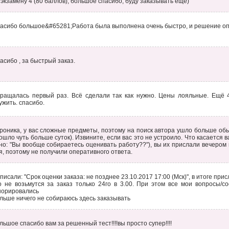
 экзамену 4 (80 баллов), большое спасибо, буду заказывать ещё)
асибо большое&#65281;Работа была выполнена очень быстро, и решение оп
асибо , за быстрый заказ.
ращалась первый раз. Всё сделали так как нужно. Цены лояльные. Ещё 4
ужить. спасибо.
роника, у вас сложные предметы, поэтому на поиск автора ушло больше обы
ошло чуть больше суток). Извините, если вас это не устроило. Что касается
но: "Вы вообще собираетесь оценивать работу??"), вы их прислали вечером
я, поэтому не получили оперативного ответа.
писали: "Срок оценки заказа: не позднее 23.10.2017 17:00 (Мск)", в итоге пр
о не возьмутся за заказ только 24го в 3.00. При этом все мои вопросы/с
норировались
льше ничего не собираюсь здесь заказывать
льшое спасибо вам за решенный тест!!!!вы просто супер!!!!