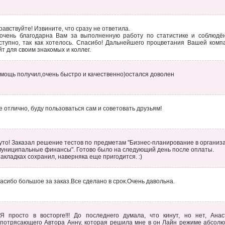
равствуйте! Извините, что сразу не ответила.
очень благодарна Вам за выполненную работу по статистике и соблюдён
ступно, так как хотелось. Спасибо! Дальнейшего процветания Вашей ком
йт для своим знакомых и коллег.
мощь получил,очень быстро и качественно)остался доволен
е отлично, буду пользоваться сам и советовать друзьям!
уто! Заказал решение тестов по предметам "Бизнес-планирование в организ
муниципальные финансы". Готово было на следующий день после оплаты.
закладках сохранил, наверняка еще пригодится. :)
асибо большое за заказ.Все сделано в срок.Очень давольна.
Я просто в восторге!!! До последнего думала, что кинут, но нет, Ана
потрясающего Автора Анну, которая решила мне в он Лайн режиме абсолют