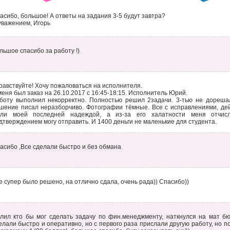
асибо, большое! А ответы на задания 3-5 будут завтра?
уважением, Игорь
льшое спасибо за работу !)
равствуйте! Хочу пожаловаться на исполнителя.
меня был заказ на 26.10.2017 с 16:45-18:15. Исполнитель Юрий.
боту выполнил некорректно. Полностью решил 2задачи. 3-тью не дорешал
шение писал неразборчиво. Фотографии тёмные. Все с исправлениями, де
ли моей последней надеждой, а из-за его халатности меня отчис
дтверждением могу отправить. И 1400 деньги не маленькие для студента.
асибо ,Все сделали быстро и без обмана
е супер было решено, на отлично сдала, очень рада)) Спасибо))
глил кто бы мог сделать задачу по фин.менеджменту, наткнулся на мат бю
елали быстро и оперативно, но с первого раза прислали другую работу, но по