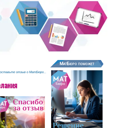
МатБюро поможет
 оставьте отзыв о МатБюро...
елания