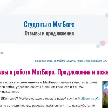
Студенты о МатБюро
Отзывы и предложения
тов
Передохните, выпейте чашечку кофе и прочитайте или
ывы о работе МатБюро. Предложения и пож
вы выскажете
свое мнение о МатБюро
: оцените качество и сроки
айн сайта, удобство работы в личном кабинете и т.п. Мы
и пожелания.
 ВКонтакте? Можете оставить отзыв в нашей группе
MatBuro_ru
.
ы по сотрудничеству, рекламе,
вакансиям
и т.п., пожалуйста, не