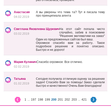
раз отписалась, проверьте.
Анастасия
А вы уверены что тема та? Тут я писала тему
про принципиала агента
04.02.2019
Светлана Яковлевна Щуревич
На этот сайт попала чисто
случайно, забив в поисковике
03.02.2019
"Решение математики на заказ"
Один из предложенных сайтов был ваш.
Огромное спасибо вам за работу.. Такое
подробное решение и понятно описано.
Быстро и не дорого!
Мария Кулинич
Спасибо огромное. Все отлично.
02.02.2019
Татьяна
Сегодня получила отличную оценку за решение
задач! Спасибо Вам за помощь! Заказ сделали
01.02.2019
быстро и качественно! Очень Вам благодарна!
1
...
197
198
199
200
201
202
203
...
421