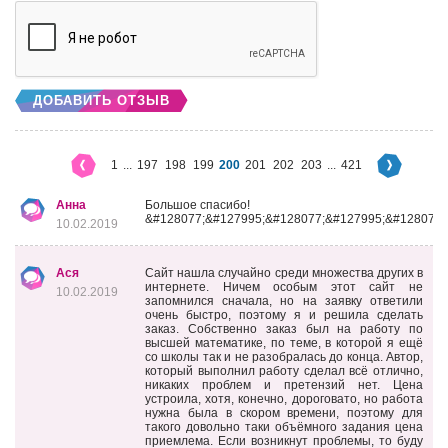
ДОБАВИТЬ ОТЗЫВ
1
...
197
198
199
200
201
202
203
...
421
Анна
Большое спасибо!
&#128077;&#127995;&#128077;&#127995;&#128077;
10.02.2019
Ася
Сайт нашла случайно среди множества других в
интернете. Ничем особым этот сайт не
10.02.2019
запомнился сначала, но на заявку ответили
очень быстро, поэтому я и решила сделать
заказ. Собственно заказ был на работу по
высшей математике, по теме, в которой я ещё
со школы так и не разобралась до конца. Автор,
который выполнил работу сделал всё отлично,
никаких проблем и претензий нет. Цена
устроила, хотя, конечно, дороговато, но работа
нужна была в скором времени, поэтому для
такого довольно таки объёмного задания цена
приемлема. Если возникнут проблемы, то буду