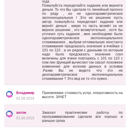
года .
Пожалуйста переделайте задание или верните
деньги .То что Вы сделали то линейный прогноз
по ряду , но не однопараметрическое
экспоненциальное ! Это не решение пусть
автор пожалуйста переделает задание или
вернёт деньги , какую то часть возмёт за не
верное решение , это возмутительно , хотя бы
уточнил суть задания , мне необходимо было
однопараметрическое экспоненциального
сглаживаниея , выбрав оптимальную константу
сглаживания предсказать значения в ячейках с
101 по 110 . а он рядом с данными по которым
надо было предсказать значение случ
величины для ячеек повторюсь с 101 по 110 с
пом лин функций вычислил так сказат похожеее
изменение для колонки данных в условии
.Разве Вы не видите что это не
днопараметрическое экспоненциальное
сглаживание ? Это вед не то что нужно .
Владимир
Приемлемая стоимость услуг, оперативность на
высоте. ЗАЧЕТ
02.08.2019
антон
Заказал практические работы по
программированию сделали все хорошо и
01.08.2019
раньше срока