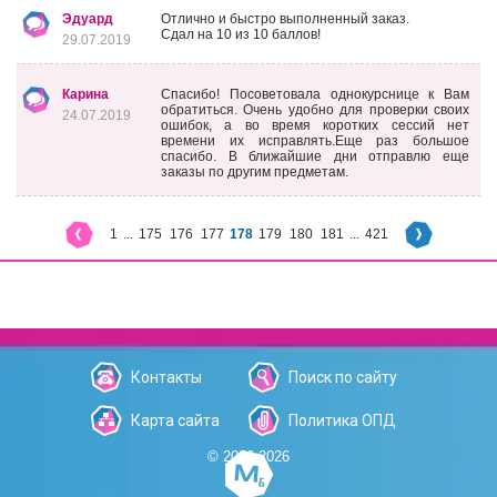
Эдуард
Отлично и быстро выполненный заказ.
Сдал на 10 из 10 баллов!
29.07.2019
Карина
Спасибо! Посоветовала однокурснице к Вам
обратиться. Очень удобно для проверки своих
24.07.2019
ошибок, а во время коротких сессий нет
времени их исправлять.Еще раз большое
спасибо. В ближайшие дни отправлю еще
заказы по другим предметам.
1
...
175
176
177
178
179
180
181
...
421
Контакты
Поиск по сайту
Карта сайта
Политика ОПД
© 2006-2026