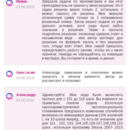
Ирина
Заказала задачи по эконометрике и как итог
преподаватель не принял у меня решение. Из 6
03.08.2019
задач решены верно только 2, остальные 4
можно сказать не решены. Мне вернули
уплаченную сумму только за 1 неправильно
решенный номер. Автор решил задачи из уже
данного условия, хотя надо было найти
значение в решении. Также я просила
подробное решение, поскольку сдавала ответ в
письменном виде - мне автор матбюро дал
решение по формуле ексель и без указания
того, откуда взят ответ. Мне самой пришлось
переделывать работу заново, чтобы ее у меня
приняли. Никогда не обращайтесь за помощью
в матбюро, Вы потеряете и время, и деньги.
Анастасия
Александр, замечания и пояснения можно
написать в личном кабинете, автор их
03.08.2019
рассмотрит и поправит
Александр
Здравствуйте .Мне надо было вычислить
прогноз для с 101 до 110 шага .Вы извините не
02.08.2019
правильно поняли задачу .Используя
однопараметрическое экспоненциальное
сглаживание предсказать изменение случайной
величины по имеющимся данным (100 значений
) .на 10 шагов вперёд , то есть её значение для
для 101 , 102, 103, 104,105,106,107,108,109,110
шага , используя программу Эксель 2007- 2010