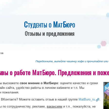
Студенты о МатБюро
Отзывы и предложения
тов
Передохните, выпейте чашечку кофе и прочитайте или
ывы о работе МатБюро. Предложения и пож
вы выскажете
свое мнение о МатБюро
: оцените качество и сроки
айн сайта, удобство работы в личном кабинете и т.п. Мы
и пожелания.
 ВКонтакте? Можете оставить отзыв в нашей группе
MatBuro_ru
.
ы по сотрудничеству, рекламе,
вакансиям
и т.п., пожалуйста, не