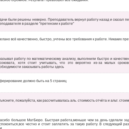
асибо огромное. Результат превзошёл все ожидания.
дачи были решены неверно. Преподаватель вернул работу назад и сказал пе
еподавателя в разделе ''претензии к работе"
елано всё качественно, быстро, учтены все требования к работе. Никаких пр
казывал работу по математическому анализу, выполнили быстро и качествен
соковата, хотя стоит учитывать, что это вероятно из-за малых срок
обходимости заказывать работы здесь
ферирование должно быть на 5 страниц
ъясните, пожалуйста, как рассчитывалась аль. стоимость отчёта и альт. стои
асибо большое МатБюро. Быстрая работа,меньше чем за день сделали зад
спокоиться,все честно и стоит заплатить за такую работу. В следующий ра
м.