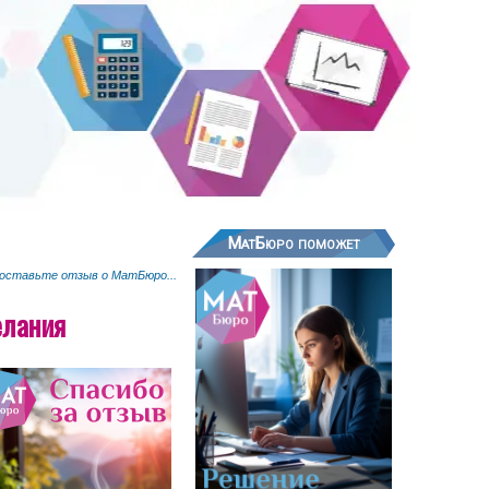
МатБюро поможет
 оставьте отзыв о МатБюро...
елания