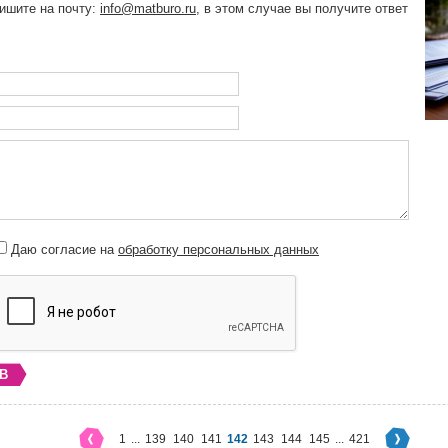
пишите на почту:
info@matburo.ru
, в этом случае вы получите ответ
Даю согласие на
обработку персональных данных
В
1
...
139
140
141
142
143
144
145
...
421